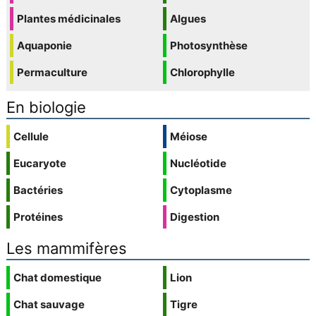
Plantes médicinales
Algues
Aquaponie
Photosynthèse
Permaculture
Chlorophylle
En biologie
Cellule
Méiose
Eucaryote
Nucléotide
Bactéries
Cytoplasme
Protéines
Digestion
Les mammifères
Chat domestique
Lion
Chat sauvage
Tigre