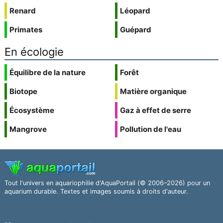
Renard
Léopard
Primates
Guépard
En écologie
Équilibre de la nature
Forêt
Biotope
Matière organique
Écosystème
Gaz à effet de serre
Mangrove
Pollution de l'eau
Tout l'univers en aquariophilie d'AquaPortail (© 2006–2026) pour un
aquarium durable. Textes et images soumis à droits d'auteur.