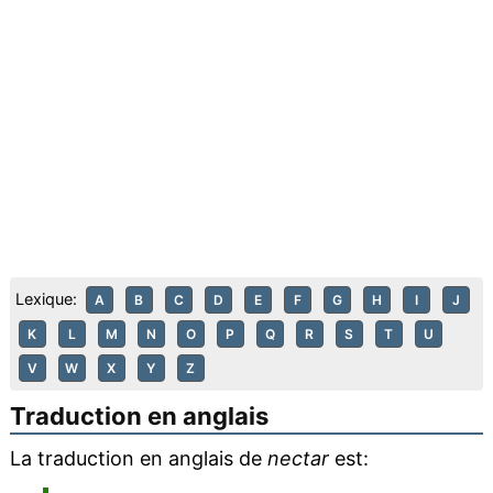
Lexique:
A
B
C
D
E
F
G
H
I
J
K
L
M
N
O
P
Q
R
S
T
U
V
W
X
Y
Z
Traduction en anglais
La traduction en anglais de
nectar
est: