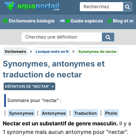
Dictionnaire biologie
Guide espèces
Blog et m
>
>
Dictionnaire
Lexique mots en N
Synonymes de nectar
Synonymes, antonymes et
traduction de nectar
DÉFINITION DE "NECTAR" →
Sommaire pour "nectar" :
|
|
|
|
Synonymes
Antonymes
Traduction
Photo
Nectar est un substantif de genre masculin.
Il y a
1 synonyme mais aucun antonyme pour "nectar".