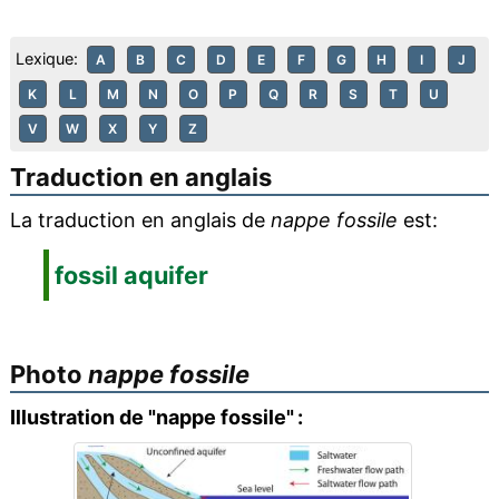
Lexique:
A
B
C
D
E
F
G
H
I
J
K
L
M
N
O
P
Q
R
S
T
U
V
W
X
Y
Z
Traduction en anglais
La traduction en anglais de
nappe fossile
est:
fossil aquifer
Photo
nappe fossile
Illustration de "nappe fossile" :