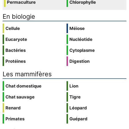
Permaculture
Chlorophylle
En biologie
Cellule
Méiose
Eucaryote
Nucléotide
Bactéries
Cytoplasme
Protéines
Digestion
Les mammifères
Chat domestique
Lion
Chat sauvage
Tigre
Renard
Léopard
Primates
Guépard