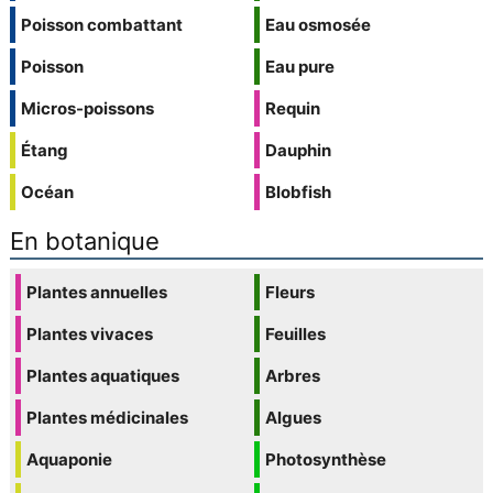
Poisson combattant
Eau osmosée
Poisson
Eau pure
Micros-poissons
Requin
Étang
Dauphin
Océan
Blobfish
En botanique
Plantes annuelles
Fleurs
Plantes vivaces
Feuilles
Plantes aquatiques
Arbres
Plantes médicinales
Algues
Aquaponie
Photosynthèse