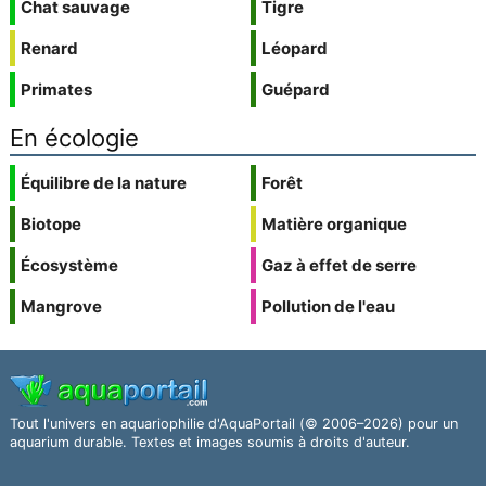
Chat sauvage
Tigre
Renard
Léopard
Primates
Guépard
En écologie
Équilibre de la nature
Forêt
Biotope
Matière organique
Écosystème
Gaz à effet de serre
Mangrove
Pollution de l'eau
Tout l'univers en aquariophilie d'AquaPortail (© 2006–2026) pour un
aquarium durable. Textes et images soumis à droits d'auteur.