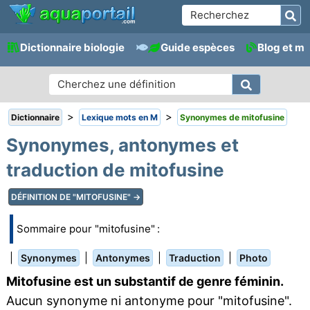
Dictionnaire biologie
Guide espèces
Blog et m
>
>
Dictionnaire
Lexique mots en M
Synonymes de mitofusine
Synonymes, antonymes et
traduction de mitofusine
DÉFINITION DE "MITOFUSINE" →
Sommaire pour "mitofusine" :
|
|
|
|
Synonymes
Antonymes
Traduction
Photo
Mitofusine est un substantif de genre féminin.
Aucun synonyme ni antonyme pour "mitofusine".