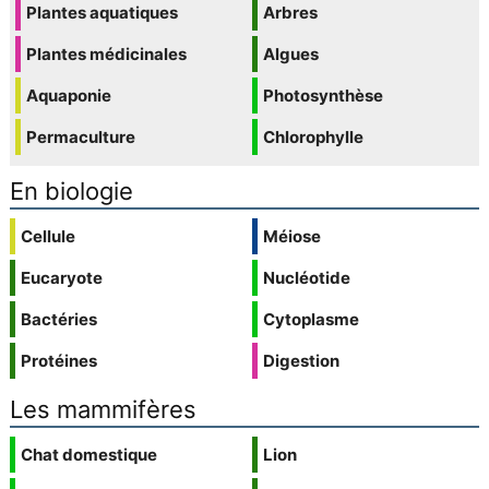
Plantes aquatiques
Arbres
Plantes médicinales
Algues
Aquaponie
Photosynthèse
Permaculture
Chlorophylle
En biologie
Cellule
Méiose
Eucaryote
Nucléotide
Bactéries
Cytoplasme
Protéines
Digestion
Les mammifères
Chat domestique
Lion