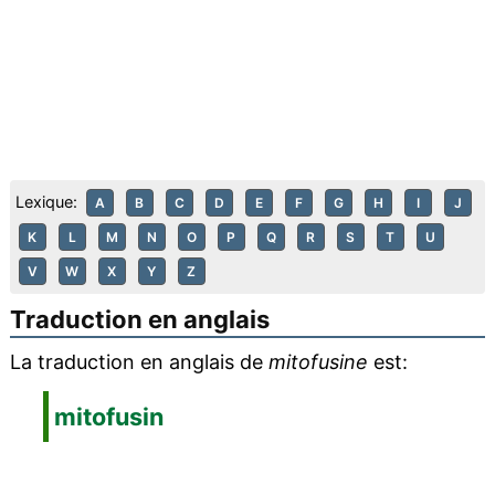
Lexique:
A
B
C
D
E
F
G
H
I
J
K
L
M
N
O
P
Q
R
S
T
U
V
W
X
Y
Z
Traduction en anglais
La traduction en anglais de
mitofusine
est:
mitofusin