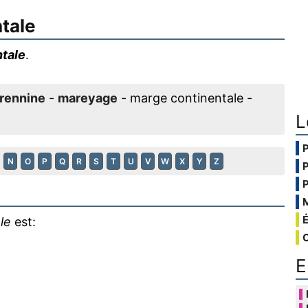
tale
tale
.
rennine
-
mareyage
- marge continentale -
L
N
O
P
Q
R
S
T
U
V
W
X
Y
Z
le
est:
E