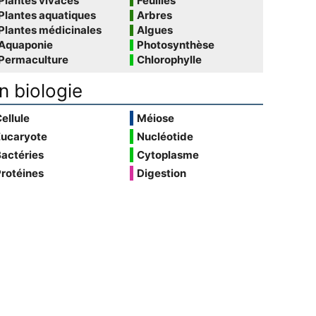
Plantes vivaces
Feuilles
Plantes aquatiques
Arbres
Plantes médicinales
Algues
Aquaponie
Photosynthèse
Permaculture
Chlorophylle
n biologie
ellule
Méiose
Eucaryote
Nucléotide
actéries
Cytoplasme
rotéines
Digestion