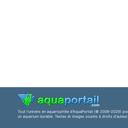
Tout l'univers en aquariophilie d'AquaPortail (© 2006–2026) po
un aquarium durable. Textes et images soumis à droits d'auteur