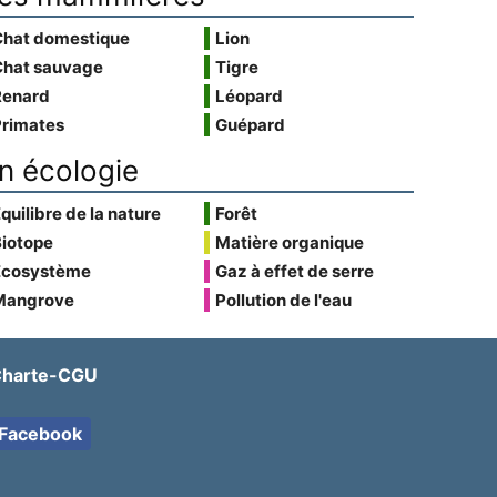
Chat domestique
Lion
Chat sauvage
Tigre
Renard
Léopard
Primates
Guépard
n écologie
quilibre de la nature
Forêt
Biotope
Matière organique
Écosystème
Gaz à effet de serre
Mangrove
Pollution de l'eau
harte-CGU
Facebook