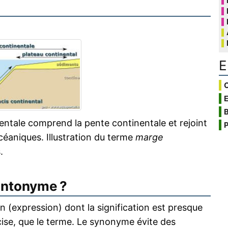
E
C
B
nentale comprend la pente continentale et rejoint
P
 océaniques. Illustration du terme
marge
.
antonyme ?
 (expression) dont la signification est presque
écise, que le terme. Le synonyme évite des