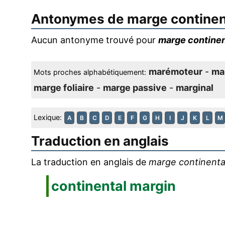
Antonymes de
marge continen
Aucun antonyme trouvé pour
marge continen
marémoteur
-
ma
Mots proches alphabétiquement:
marge foliaire
-
marge passive
-
marginal
Lexique:
A
B
C
D
E
F
G
H
I
J
K
L
M
Traduction en anglais
La traduction en anglais de
marge continenta
continental margin