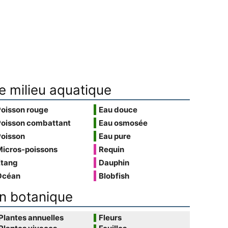
e milieu aquatique
Poisson rouge
Eau douce
Poisson combattant
Eau osmosée
Poisson
Eau pure
Micros-poissons
Requin
Étang
Dauphin
Océan
Blobfish
n botanique
Plantes annuelles
Fleurs