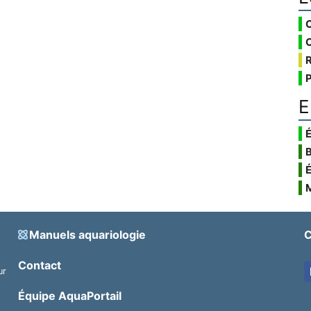
E
É
Manuels aquariologie
C
Contact
ur
.
Équipe AquaPortail