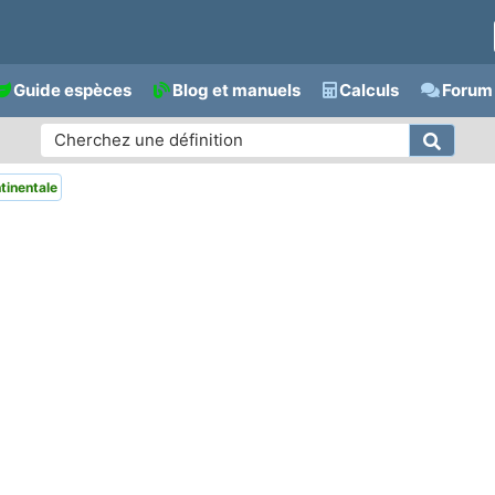
Guide espèces
Blog et manuels
Calculs
Forum 
inentale