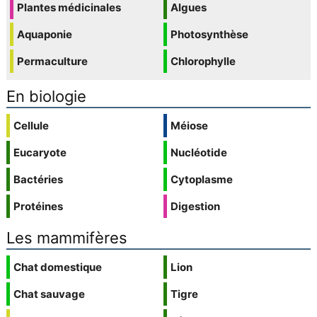
Plantes médicinales
Algues
Aquaponie
Photosynthèse
Permaculture
Chlorophylle
En biologie
Cellule
Méiose
Eucaryote
Nucléotide
Bactéries
Cytoplasme
Protéines
Digestion
Les mammifères
Chat domestique
Lion
Chat sauvage
Tigre