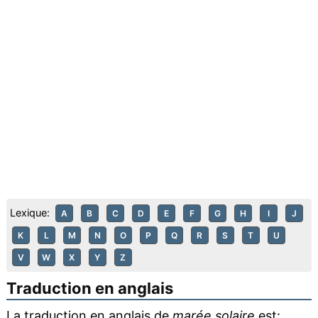
Lexique:
A
B
C
D
E
F
G
H
I
J
K
L
M
N
O
P
Q
R
S
T
U
V
W
X
Y
Z
Traduction en anglais
La traduction en anglais de
marée solaire
est: