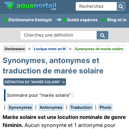
Dictionnaire biologie
Guide espèces
Blog et m
>
>
Dictionnaire
Lexique mots en M
Synonymes de marée solaire
Synonymes, antonymes et
traduction de marée solaire
DÉFINITION DE "MARÉE SOLAIRE" →
Sommaire pour "marée solaire" :
|
|
|
|
Synonymes
Antonymes
Traduction
Photo
Marée solaire est une locution nominale de genre
féminin.
Aucun synonyme et 1 antonyme pour