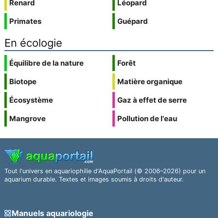
Renard
Léopard
Primates
Guépard
En écologie
Équilibre de la nature
Forêt
Biotope
Matière organique
Écosystème
Gaz à effet de serre
Mangrove
Pollution de l'eau
Tout l'univers en aquariophilie d'AquaPortail (© 2006–2026) pour un
aquarium durable. Textes et images soumis à droits d'auteur.
Manuels aquariologie