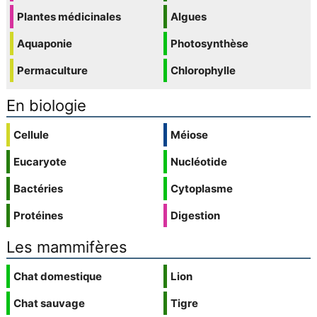
Plantes médicinales
Algues
Aquaponie
Photosynthèse
Permaculture
Chlorophylle
En biologie
Cellule
Méiose
Eucaryote
Nucléotide
Bactéries
Cytoplasme
Protéines
Digestion
Les mammifères
Chat domestique
Lion
Chat sauvage
Tigre