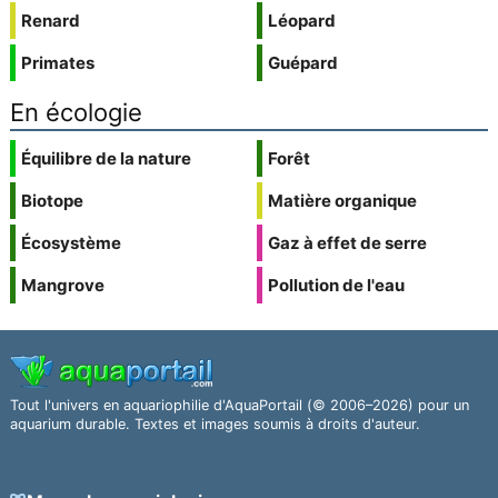
Renard
Léopard
Primates
Guépard
En écologie
Équilibre de la nature
Forêt
Biotope
Matière organique
Écosystème
Gaz à effet de serre
Mangrove
Pollution de l'eau
Tout l'univers en aquariophilie d'AquaPortail (© 2006–2026) pour un
aquarium durable. Textes et images soumis à droits d'auteur.