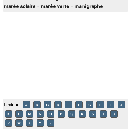
-
-
marée solaire
marée verte
marégraphe
Lexique:
A
B
C
D
E
F
G
H
I
J
K
L
M
N
O
P
Q
R
S
T
U
V
W
X
Y
Z