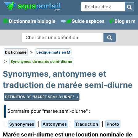
Dictionnaire biologie
Guide espèces
Blog et m
>
Dictionnaire
Lexique mots en M
>
Synonymes de marée semi-diurne
Synonymes, antonymes et
traduction de marée semi-diurne
DÉFINITION DE "MARÉE SEMI-DIURNE" →
Sommaire pour "marée semi-diurne" :
|
|
|
|
Synonymes
Antonymes
Traduction
Photo
Marée semi-diurne est une locution nominale de