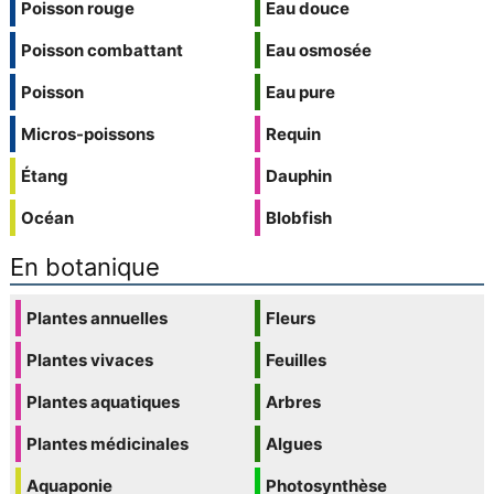
Poisson rouge
Eau douce
Poisson combattant
Eau osmosée
Poisson
Eau pure
Micros-poissons
Requin
Étang
Dauphin
Océan
Blobfish
En botanique
Plantes annuelles
Fleurs
Plantes vivaces
Feuilles
Plantes aquatiques
Arbres
Plantes médicinales
Algues
Aquaponie
Photosynthèse