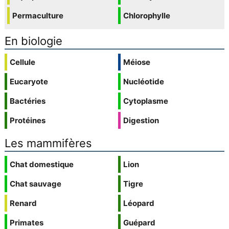
Permaculture
Chlorophylle
En biologie
Cellule
Méiose
Eucaryote
Nucléotide
Bactéries
Cytoplasme
Protéines
Digestion
Les mammifères
Chat domestique
Lion
Chat sauvage
Tigre
Renard
Léopard
Primates
Guépard