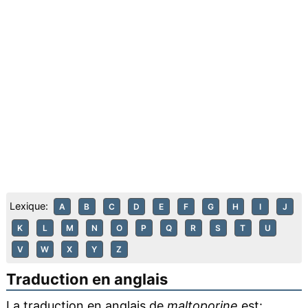
Lexique:
A
B
C
D
E
F
G
H
I
J
K
L
M
N
O
P
Q
R
S
T
U
V
W
X
Y
Z
Traduction en anglais
La traduction en anglais de
maltoporine
est: