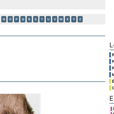
N
O
P
Q
R
S
T
U
V
W
X
Y
Z
L
E