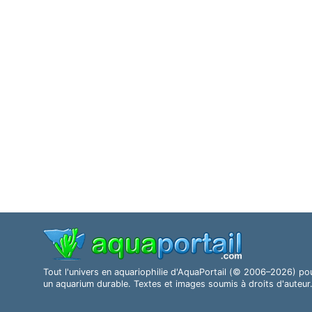
Tout l'univers en aquariophilie d'AquaPortail (© 2006–2026) po
un aquarium durable. Textes et images soumis à droits d'auteur