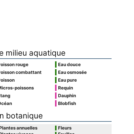
e milieu aquatique
Poisson rouge
Eau douce
Poisson combattant
Eau osmosée
Poisson
Eau pure
Micros-poissons
Requin
Étang
Dauphin
Océan
Blobfish
n botanique
Plantes annuelles
Fleurs