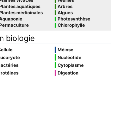
Plantes vivaces
Feuilles
Plantes aquatiques
Arbres
Plantes médicinales
Algues
Aquaponie
Photosynthèse
Permaculture
Chlorophylle
n biologie
ellule
Méiose
Eucaryote
Nucléotide
actéries
Cytoplasme
rotéines
Digestion