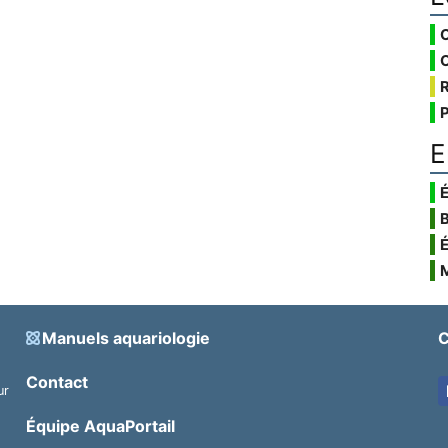
E
É
Manuels aquariologie
C
Contact
ur
.
Équipe AquaPortail