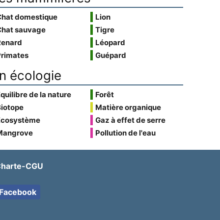
Chat domestique
Lion
Chat sauvage
Tigre
Renard
Léopard
Primates
Guépard
n écologie
quilibre de la nature
Forêt
Biotope
Matière organique
Écosystème
Gaz à effet de serre
Mangrove
Pollution de l'eau
harte-CGU
Facebook