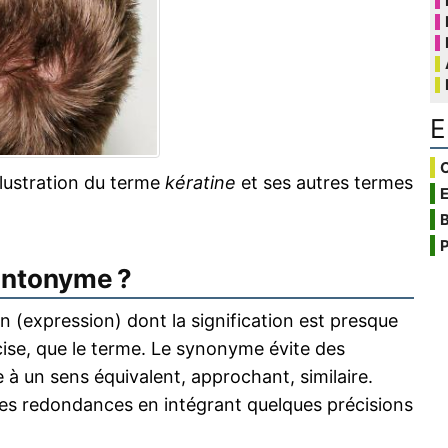
E
C
llustration du terme
kératine
et ses autres termes
B
P
antonyme ?
 (expression) dont la signification est presque
écise, que le terme. Le synonyme évite des
 à un sens équivalent, approchant, similaire.
s redondances en intégrant quelques précisions