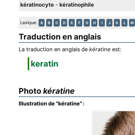
kératinocyte
-
kératinophile
Lexique:
A
B
C
D
E
F
G
H
I
J
K
L
M
Traduction en anglais
La traduction en anglais de
kératine
est:
keratin
Photo
kératine
Illustration de "kératine" :