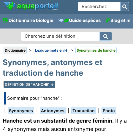
Dictionnaire biologie
Guide espèces
Blog et m
>
>
Dictionnaire
Lexique mots en H
Synonymes de hanche
Synonymes, antonymes et
traduction de hanche
DÉFINITION DE "HANCHE" →
Sommaire pour "hanche" :
|
|
|
|
Synonymes
Antonymes
Traduction
Photo
Hanche est un substantif de genre féminin.
Il y a
4 synonymes mais aucun antonyme pour