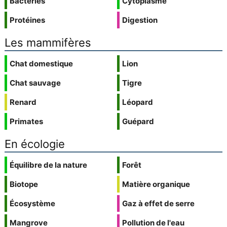
Bactéries
Cytoplasme
Protéines
Digestion
Les mammifères
Chat domestique
Lion
Chat sauvage
Tigre
Renard
Léopard
Primates
Guépard
En écologie
Équilibre de la nature
Forêt
Biotope
Matière organique
Écosystème
Gaz à effet de serre
Mangrove
Pollution de l'eau