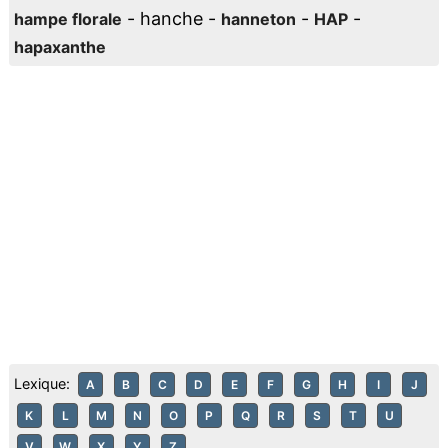
- hanche -
-
-
hampe florale
hanneton
HAP
hapaxanthe
Lexique:
A
B
C
D
E
F
G
H
I
J
K
L
M
N
O
P
Q
R
S
T
U
V
W
X
Y
Z