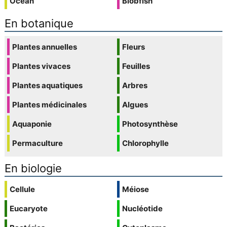
Océan
Blobfish
En botanique
Plantes annuelles
Fleurs
Plantes vivaces
Feuilles
Plantes aquatiques
Arbres
Plantes médicinales
Algues
Aquaponie
Photosynthèse
Permaculture
Chlorophylle
En biologie
Cellule
Méiose
Eucaryote
Nucléotide