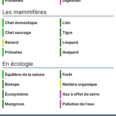
Protéines
Digestion
Les mammifères
Chat domestique
Lion
Chat sauvage
Tigre
Renard
Léopard
Primates
Guépard
En écologie
Équilibre de la nature
Forêt
Biotope
Matière organique
Écosystème
Gaz à effet de serre
Mangrove
Pollution de l'eau