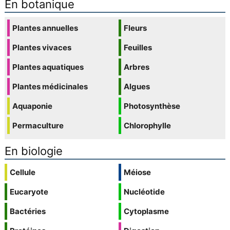
En botanique
Plantes annuelles
Fleurs
Plantes vivaces
Feuilles
Plantes aquatiques
Arbres
Plantes médicinales
Algues
Aquaponie
Photosynthèse
Permaculture
Chlorophylle
En biologie
Cellule
Méiose
Eucaryote
Nucléotide
Bactéries
Cytoplasme