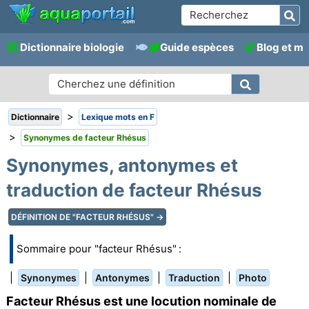
Dictionnaire biologie
Guide espèces
Blog et m
>
Dictionnaire
Lexique mots en F
>
Synonymes de facteur Rhésus
Synonymes, antonymes et
traduction de facteur Rhésus
DÉFINITION DE "FACTEUR RHÉSUS" →
Sommaire pour "facteur Rhésus" :
|
|
|
|
Synonymes
Antonymes
Traduction
Photo
Facteur Rhésus est une locution nominale de