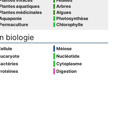
Plantes vivaces
Feuilles
Plantes aquatiques
Arbres
Plantes médicinales
Algues
Aquaponie
Photosynthèse
Permaculture
Chlorophylle
n biologie
ellule
Méiose
Eucaryote
Nucléotide
actéries
Cytoplasme
rotéines
Digestion