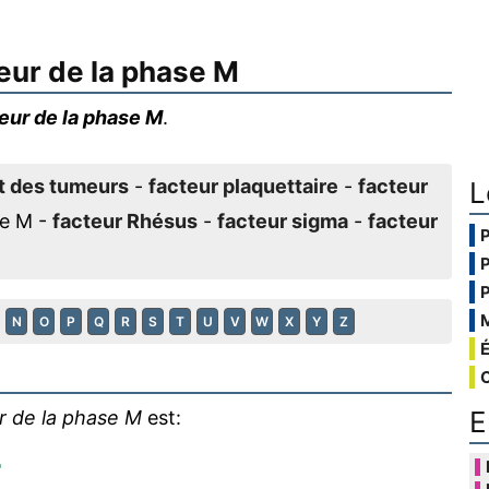
eur de la phase M
eur de la phase M
.
t des tumeurs
-
facteur plaquettaire
-
facteur
L
se M -
facteur Rhésus
-
facteur sigma
-
facteur
N
O
P
Q
R
S
T
U
V
W
X
Y
Z
E
r de la phase M
est:
r