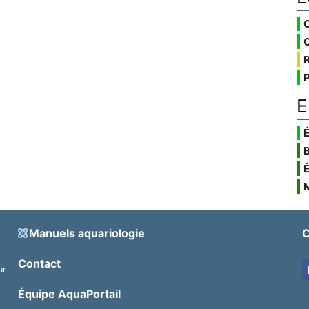
E
É
Manuels aquariologie
C
Contact
ur
.
Équipe AquaPortail