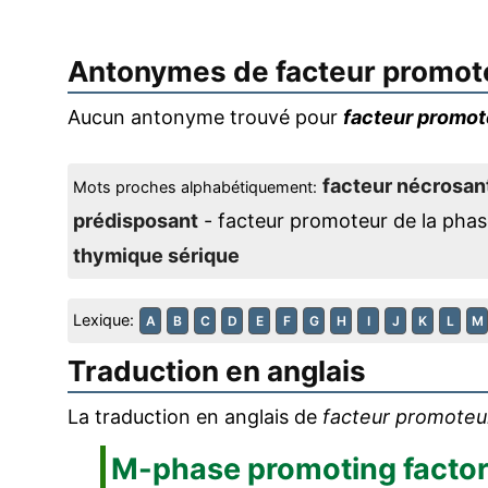
Antonymes de
facteur promot
Aucun antonyme trouvé pour
facteur promot
facteur nécrosan
Mots proches alphabétiquement:
prédisposant
- facteur promoteur de la pha
thymique sérique
Lexique:
A
B
C
D
E
F
G
H
I
J
K
L
M
Traduction en anglais
La traduction en anglais de
facteur promoteu
M-phase promoting facto