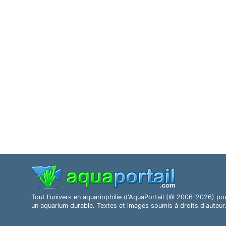
Tout l'univers en aquariophilie d'AquaPortail (© 2006–2026) po
un aquarium durable. Textes et images soumis à droits d'auteur