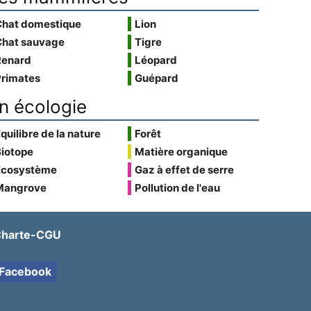
Chat domestique
Lion
Chat sauvage
Tigre
Renard
Léopard
Primates
Guépard
n écologie
quilibre de la nature
Forêt
Biotope
Matière organique
Écosystème
Gaz à effet de serre
Mangrove
Pollution de l'eau
harte-CGU
Facebook