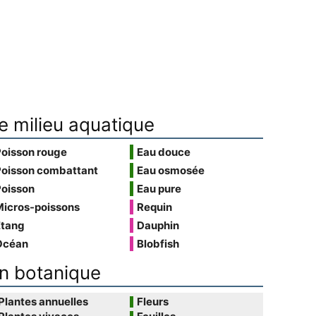
e milieu aquatique
Poisson rouge
Eau douce
Poisson combattant
Eau osmosée
Poisson
Eau pure
Micros-poissons
Requin
Étang
Dauphin
Océan
Blobfish
n botanique
Plantes annuelles
Fleurs