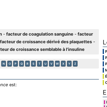
n
-
facteur de coagulation sanguine
-
facteur
L
facteur de croissance dérivé des plaquettes
-
teur de croissance semblable à l'insuline
N
O
P
Q
R
S
T
U
V
W
X
Y
Z
ance
est:
E