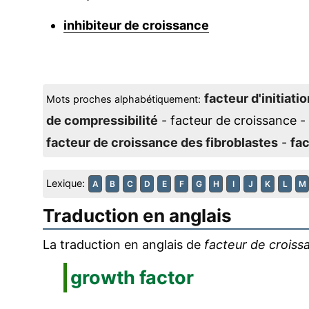
inhibiteur de croissance
facteur d'initiatio
Mots proches alphabétiquement:
de compressibilité
- facteur de croissance -
facteur de croissance des fibroblastes
-
fac
Lexique:
A
B
C
D
E
F
G
H
I
J
K
L
M
Traduction en anglais
La traduction en anglais de
facteur de croiss
growth factor