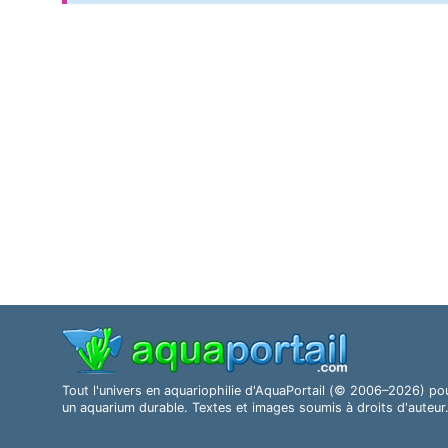
Tout l'univers en aquariophilie d'AquaPortail (© 2006–2026) po
un aquarium durable. Textes et images soumis à droits d'auteur