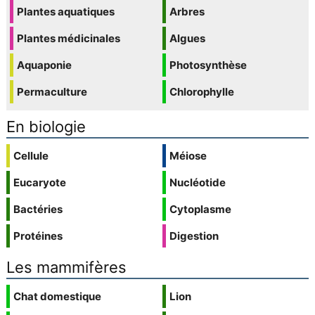
Plantes aquatiques
Arbres
Plantes médicinales
Algues
Aquaponie
Photosynthèse
Permaculture
Chlorophylle
En biologie
Cellule
Méiose
Eucaryote
Nucléotide
Bactéries
Cytoplasme
Protéines
Digestion
Les mammifères
Chat domestique
Lion