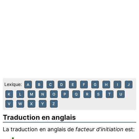
Lexique:
A
B
C
D
E
F
G
H
I
J
K
L
M
N
O
P
Q
R
S
T
U
V
W
X
Y
Z
Traduction en anglais
La traduction en anglais de
facteur d'initiation
est: