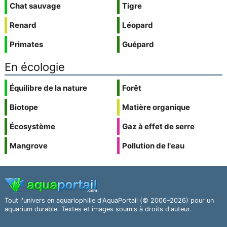
Chat sauvage
Tigre
Renard
Léopard
Primates
Guépard
En écologie
Équilibre de la nature
Forêt
Biotope
Matière organique
Écosystème
Gaz à effet de serre
Mangrove
Pollution de l'eau
Tout l'univers en aquariophilie d'AquaPortail (© 2006–2026) pour un
aquarium durable. Textes et images soumis à droits d'auteur.