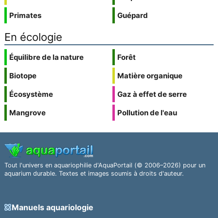
Primates
Guépard
En écologie
Équilibre de la nature
Forêt
Biotope
Matière organique
Écosystème
Gaz à effet de serre
Mangrove
Pollution de l'eau
Tout l'univers en aquariophilie d'AquaPortail (© 2006–2026) pour un
aquarium durable. Textes et images soumis à droits d'auteur.
Manuels aquariologie