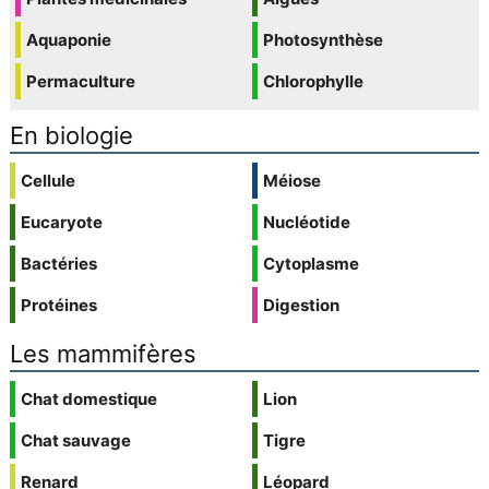
Aquaponie
Photosynthèse
Permaculture
Chlorophylle
En biologie
Cellule
Méiose
Eucaryote
Nucléotide
Bactéries
Cytoplasme
Protéines
Digestion
Les mammifères
Chat domestique
Lion
Chat sauvage
Tigre
Renard
Léopard