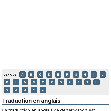
Lexique:
A
B
C
D
E
F
G
H
I
J
K
L
M
N
O
P
Q
R
S
T
U
V
W
X
Y
Z
Traduction en anglais
La traduction en anglais de
dénaturation
est: