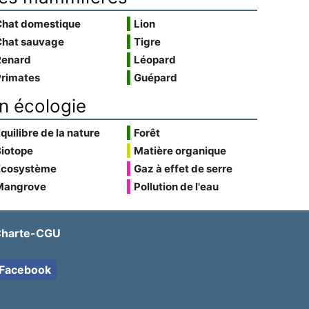
Chat domestique
Lion
Chat sauvage
Tigre
Renard
Léopard
Primates
Guépard
n écologie
quilibre de la nature
Forêt
Biotope
Matière organique
Écosystème
Gaz à effet de serre
Mangrove
Pollution de l'eau
harte-CGU
Facebook