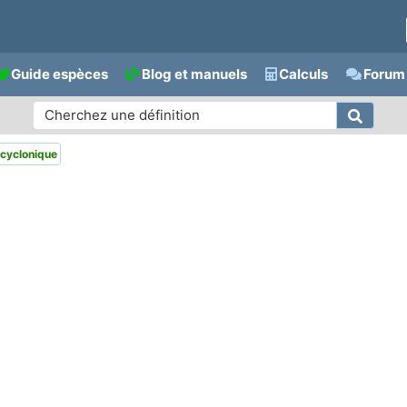
Guide espèces
Blog et manuels
Calculs
Forum 
cyclonique