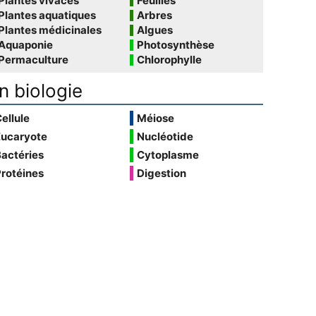
Plantes vivaces
Feuilles
Plantes aquatiques
Arbres
Plantes médicinales
Algues
Aquaponie
Photosynthèse
Permaculture
Chlorophylle
n biologie
ellule
Méiose
Eucaryote
Nucléotide
actéries
Cytoplasme
rotéines
Digestion