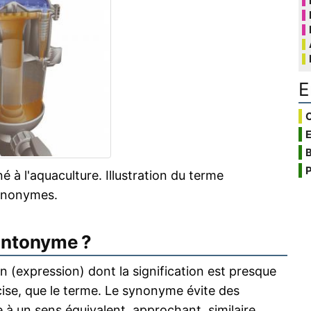
E
C
B
P
 à l'aquaculture. Illustration du terme
synonymes.
antonyme ?
 (expression) dont la signification est presque
écise, que le terme. Le synonyme évite des
 à un sens équivalent, approchant, similaire.