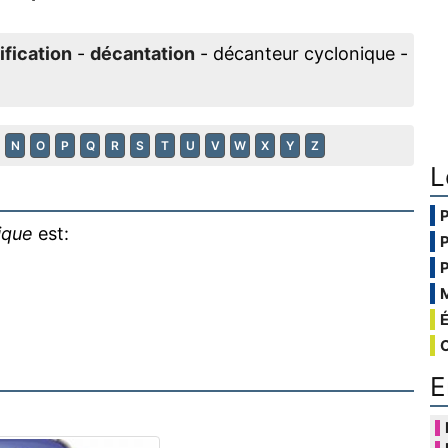
ification
-
décantation
- décanteur cyclonique -
N
O
P
Q
R
S
T
U
V
W
X
Y
Z
L
ique
est:
E