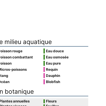
e milieu aquatique
Poisson rouge
Eau douce
Poisson combattant
Eau osmosée
Poisson
Eau pure
Micros-poissons
Requin
Étang
Dauphin
Océan
Blobfish
n botanique
Plantes annuelles
Fleurs