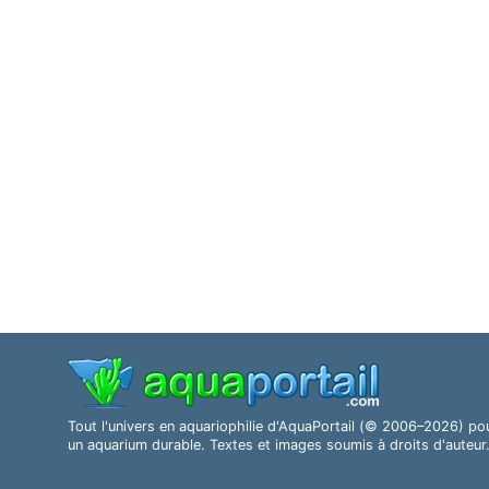
Tout l'univers en aquariophilie d'AquaPortail (© 2006–2026) po
un aquarium durable. Textes et images soumis à droits d'auteur