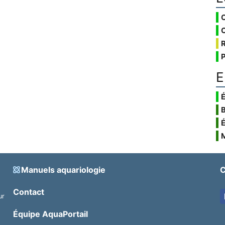
E
É
Manuels aquariologie
C
Contact
ur
.
Équipe AquaPortail