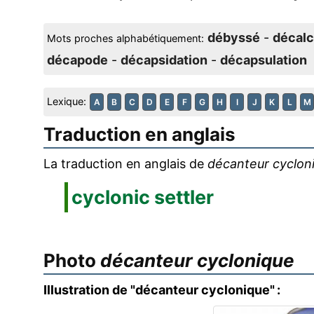
débyssé
-
décalc
Mots proches alphabétiquement:
décapode
-
décapsidation
-
décapsulation
Lexique:
A
B
C
D
E
F
G
H
I
J
K
L
M
Traduction en anglais
La traduction en anglais de
décanteur cyclon
cyclonic settler
Photo
décanteur cyclonique
Illustration de "décanteur cyclonique" :