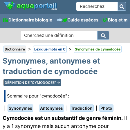
Dictionnaire biologie
Guide espèces
Blog et m
>
>
Dictionnaire
Lexique mots en C
Synonymes de cymodocée
Synonymes, antonymes et
traduction de cymodocée
DÉFINITION DE "CYMODOCÉE" →
Sommaire pour "cymodocée" :
|
|
|
|
Synonymes
Antonymes
Traduction
Photo
Cymodocée est un substantif de genre féminin.
Il
y a 1 synonyme mais aucun antonyme pour