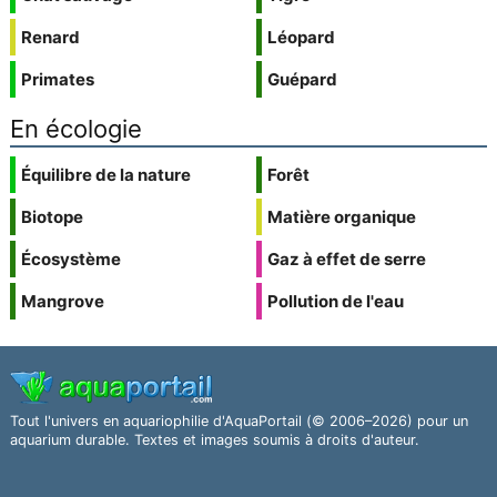
Renard
Léopard
Primates
Guépard
En écologie
Équilibre de la nature
Forêt
Biotope
Matière organique
Écosystème
Gaz à effet de serre
Mangrove
Pollution de l'eau
Tout l'univers en aquariophilie d'AquaPortail (© 2006–2026) pour un
aquarium durable. Textes et images soumis à droits d'auteur.