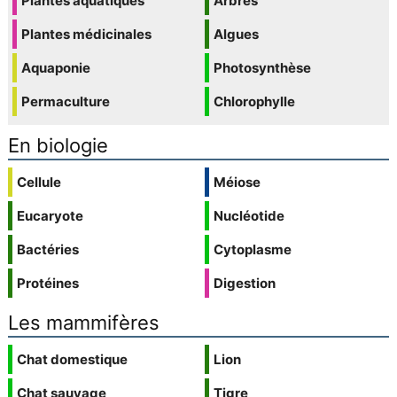
Plantes aquatiques
Arbres
Plantes médicinales
Algues
Aquaponie
Photosynthèse
Permaculture
Chlorophylle
En biologie
Cellule
Méiose
Eucaryote
Nucléotide
Bactéries
Cytoplasme
Protéines
Digestion
Les mammifères
Chat domestique
Lion
Chat sauvage
Tigre