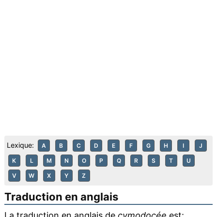
Lexique:
A
B
C
D
E
F
G
H
I
J
K
L
M
N
O
P
Q
R
S
T
U
V
W
X
Y
Z
Traduction en anglais
La traduction en anglais de
cymodocée
est: