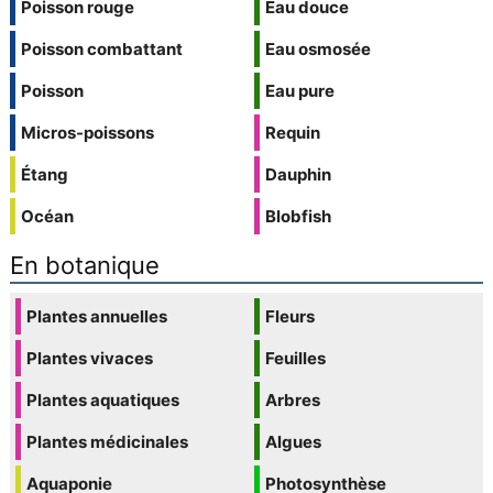
Poisson rouge
Eau douce
Poisson combattant
Eau osmosée
Poisson
Eau pure
Micros-poissons
Requin
Étang
Dauphin
Océan
Blobfish
En botanique
Plantes annuelles
Fleurs
Plantes vivaces
Feuilles
Plantes aquatiques
Arbres
Plantes médicinales
Algues
Aquaponie
Photosynthèse