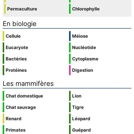
Permaculture
Chlorophylle
En biologie
Cellule
Méiose
Eucaryote
Nucléotide
Bactéries
Cytoplasme
Protéines
Digestion
Les mammifères
Chat domestique
Lion
Chat sauvage
Tigre
Renard
Léopard
Primates
Guépard