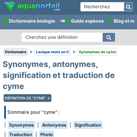
Dictionnaire biologie
Guide espèces
Blog et m
>
>
Dictionnaire
Lexique mots en C
Synonymes de cyme
Synonymes, antonymes,
signification et traduction de
cyme
DÉFINITION DE "CYME" →
Sommaire pour "cyme" :
|
|
|
Synonymes
Antonymes
Signification
|
|
Traduction
Photo