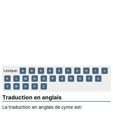
Lexique:
A
B
C
D
E
F
G
H
I
J
K
L
M
N
O
P
Q
R
S
T
U
V
W
X
Y
Z
Traduction en anglais
La traduction en anglais de
cyme
est: