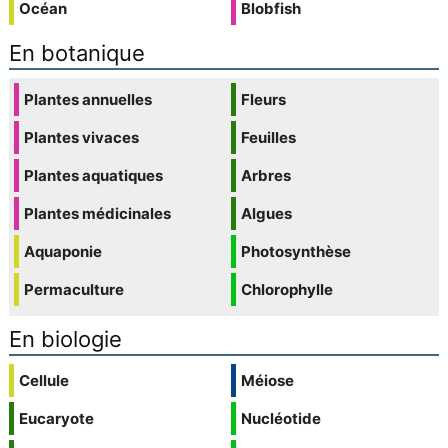
Océan
Blobfish
En botanique
Plantes annuelles
Fleurs
Plantes vivaces
Feuilles
Plantes aquatiques
Arbres
Plantes médicinales
Algues
Aquaponie
Photosynthèse
Permaculture
Chlorophylle
En biologie
Cellule
Méiose
Eucaryote
Nucléotide