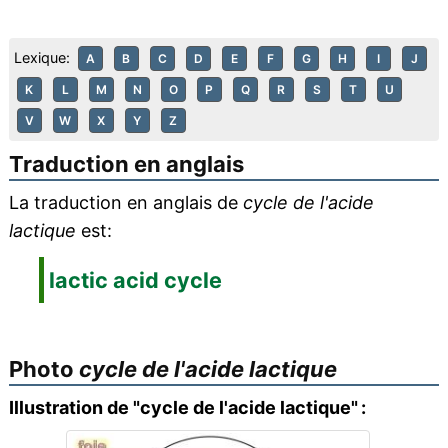
Lexique:
A
B
C
D
E
F
G
H
I
J
K
L
M
N
O
P
Q
R
S
T
U
V
W
X
Y
Z
Traduction en anglais
La traduction en anglais de
cycle de l'acide
lactique
est:
lactic acid cycle
Photo
cycle de l'acide lactique
Illustration de "cycle de l'acide lactique" :