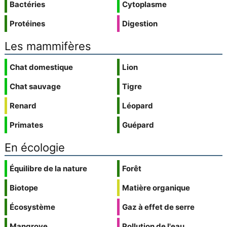
Bactéries
Cytoplasme
Protéines
Digestion
Les mammifères
Chat domestique
Lion
Chat sauvage
Tigre
Renard
Léopard
Primates
Guépard
En écologie
Équilibre de la nature
Forêt
Biotope
Matière organique
Écosystème
Gaz à effet de serre
Mangrove
Pollution de l'eau