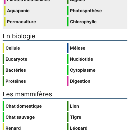
Aquaponie
Photosynthèse
Permaculture
Chlorophylle
En biologie
Cellule
Méiose
Eucaryote
Nucléotide
Bactéries
Cytoplasme
Protéines
Digestion
Les mammifères
Chat domestique
Lion
Chat sauvage
Tigre
Renard
Léopard