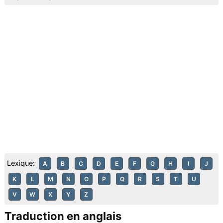
Lexique:
A
B
C
D
E
F
G
H
I
J
K
L
M
N
O
P
Q
R
S
T
U
V
W
X
Y
Z
Traduction en anglais