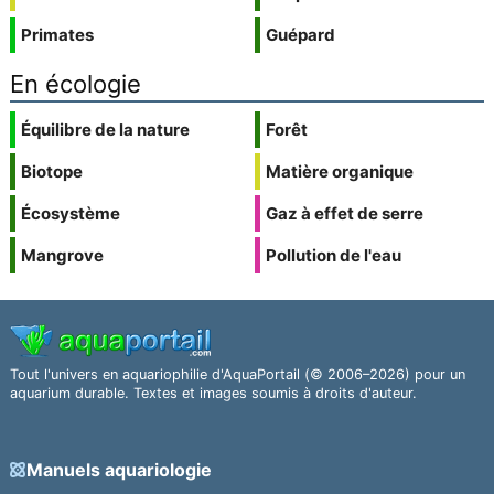
Primates
Guépard
En écologie
Équilibre de la nature
Forêt
Biotope
Matière organique
Écosystème
Gaz à effet de serre
Mangrove
Pollution de l'eau
Tout l'univers en aquariophilie d'AquaPortail (© 2006–2026) pour un
aquarium durable. Textes et images soumis à droits d'auteur.
Manuels aquariologie