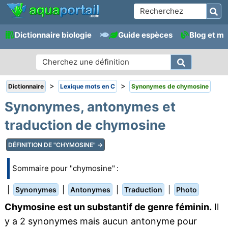
Dictionnaire biologie
Guide espèces
Blog et m
>
>
Dictionnaire
Lexique mots en C
Synonymes de chymosine
Synonymes, antonymes et
traduction de chymosine
DÉFINITION DE "CHYMOSINE" →
Sommaire pour "chymosine" :
|
|
|
|
Synonymes
Antonymes
Traduction
Photo
Chymosine est un substantif de genre féminin.
Il
y a 2 synonymes mais aucun antonyme pour