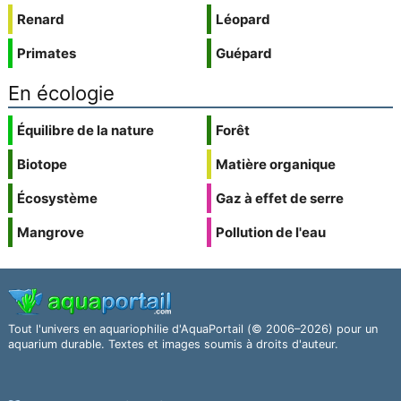
Renard
Léopard
Primates
Guépard
En écologie
Équilibre de la nature
Forêt
Biotope
Matière organique
Écosystème
Gaz à effet de serre
Mangrove
Pollution de l'eau
Tout l'univers en aquariophilie d'AquaPortail (© 2006–2026) pour un
aquarium durable. Textes et images soumis à droits d'auteur.