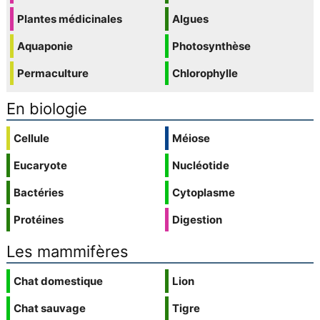
Plantes médicinales
Algues
Aquaponie
Photosynthèse
Permaculture
Chlorophylle
En biologie
Cellule
Méiose
Eucaryote
Nucléotide
Bactéries
Cytoplasme
Protéines
Digestion
Les mammifères
Chat domestique
Lion
Chat sauvage
Tigre