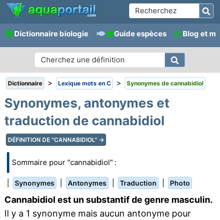
Dictionnaire biologie
Guide espèces
Blog et m
>
>
Dictionnaire
Lexique mots en C
Synonymes de cannabidiol
Synonymes, antonymes et
traduction de cannabidiol
DÉFINITION DE "CANNABIDIOL" →
Sommaire pour "cannabidiol" :
|
|
|
|
Synonymes
Antonymes
Traduction
Photo
Cannabidiol est un substantif de genre masculin.
Il y a 1 synonyme mais aucun antonyme pour