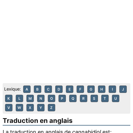
Lexique:
A
B
C
D
E
F
G
H
I
J
K
L
M
N
O
P
Q
R
S
T
U
V
W
X
Y
Z
Traduction en anglais
La traduction en anglais de
cannabidiol
est: