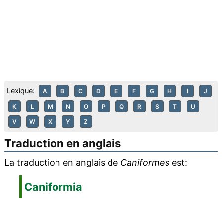
Lexique:
A
B
C
D
E
F
G
H
I
J
K
L
M
N
O
P
Q
R
S
T
U
V
W
X
Y
Z
Traduction en anglais
La traduction en anglais de
Caniformes
est:
Caniformia