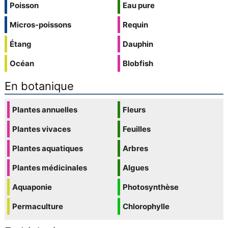
Poisson
Eau pure
Micros-poissons
Requin
Étang
Dauphin
Océan
Blobfish
En botanique
Plantes annuelles
Fleurs
Plantes vivaces
Feuilles
Plantes aquatiques
Arbres
Plantes médicinales
Algues
Aquaponie
Photosynthèse
Permaculture
Chlorophylle