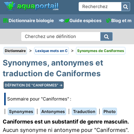
Dictionnaire biologie
Guide espèces
Blog et m
>
>
Dictionnaire
Lexique mots en C
Synonymes de Caniformes
Synonymes, antonymes et
traduction de Caniformes
DÉFINITION DE "CANIFORMES" →
Sommaire pour "Caniformes" :
|
|
|
|
Synonymes
Antonymes
Traduction
Photo
Caniformes est un substantif de genre masculin.
Aucun synonyme ni antonyme pour "Caniformes".