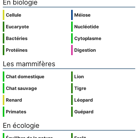
En biologie
Cellule
Méiose
Eucaryote
Nucléotide
Bactéries
Cytoplasme
Protéines
Digestion
Les mammifères
Chat domestique
Lion
Chat sauvage
Tigre
Renard
Léopard
Primates
Guépard
En écologie