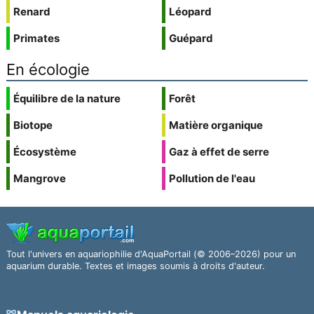
Renard
Léopard
Primates
Guépard
En écologie
Équilibre de la nature
Forêt
Biotope
Matière organique
Écosystème
Gaz à effet de serre
Mangrove
Pollution de l'eau
Tout l'univers en aquariophilie d'AquaPortail (© 2006–2026) pour un
aquarium durable. Textes et images soumis à droits d'auteur.