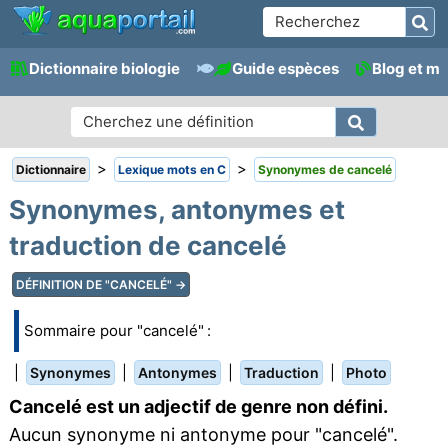
Dictionnaire biologie
Guide espèces
Blog et m
>
>
Dictionnaire
Lexique mots en C
Synonymes de cancelé
Synonymes, antonymes et
traduction de cancelé
DÉFINITION DE "CANCELÉ" →
Sommaire pour "cancelé" :
|
|
|
|
Synonymes
Antonymes
Traduction
Photo
Cancelé est un adjectif de genre non défini.
Aucun synonyme ni antonyme pour "cancelé".