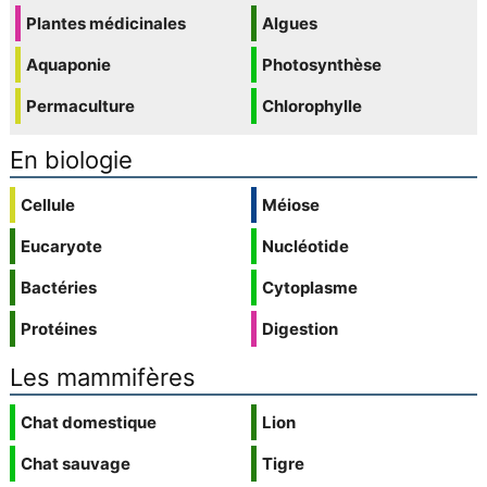
Plantes médicinales
Algues
Aquaponie
Photosynthèse
Permaculture
Chlorophylle
En biologie
Cellule
Méiose
Eucaryote
Nucléotide
Bactéries
Cytoplasme
Protéines
Digestion
Les mammifères
Chat domestique
Lion
Chat sauvage
Tigre