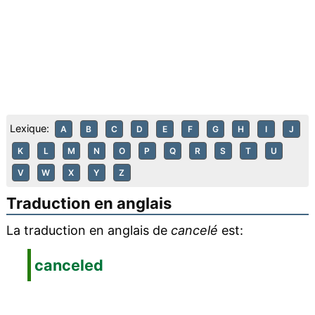
Lexique:
A
B
C
D
E
F
G
H
I
J
K
L
M
N
O
P
Q
R
S
T
U
V
W
X
Y
Z
Traduction en anglais
La traduction en anglais de
cancelé
est:
canceled