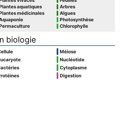
Plantes vivaces
Feuilles
Plantes aquatiques
Arbres
Plantes médicinales
Algues
Aquaponie
Photosynthèse
Permaculture
Chlorophylle
n biologie
ellule
Méiose
Eucaryote
Nucléotide
actéries
Cytoplasme
rotéines
Digestion