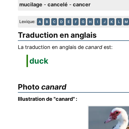
mucilage
-
cancelé
-
cancer
Lexique:
A
B
C
D
E
F
G
H
I
J
K
L
M
Traduction en anglais
La traduction en anglais de
canard
est:
duck
Photo
canard
Illustration de "canard" :