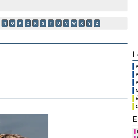
N
O
P
Q
R
S
T
U
V
W
X
Y
Z
L
E