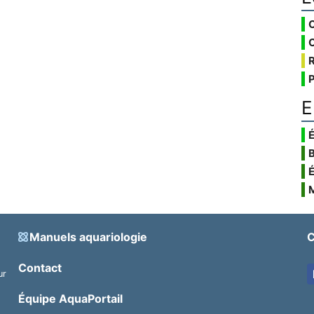
E
É
Manuels aquariologie
C
Contact
ur
.
Équipe AquaPortail