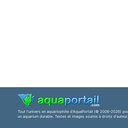
Tout l'univers en aquariophilie d'AquaPortail (© 2006–2026) po
un aquarium durable. Textes et images soumis à droits d'auteur