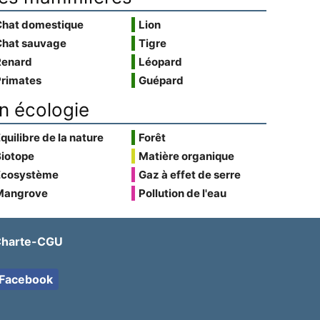
Chat domestique
Lion
Chat sauvage
Tigre
Renard
Léopard
Primates
Guépard
n écologie
quilibre de la nature
Forêt
Biotope
Matière organique
Écosystème
Gaz à effet de serre
Mangrove
Pollution de l'eau
harte-CGU
Facebook