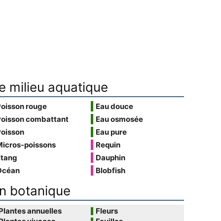
e milieu aquatique
Poisson rouge
Eau douce
Poisson combattant
Eau osmosée
Poisson
Eau pure
Micros-poissons
Requin
Étang
Dauphin
Océan
Blobfish
n botanique
Plantes annuelles
Fleurs