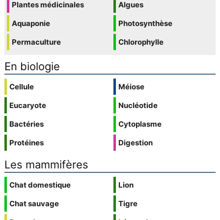
Plantes médicinales
Algues
Aquaponie
Photosynthèse
Permaculture
Chlorophylle
En biologie
Cellule
Méiose
Eucaryote
Nucléotide
Bactéries
Cytoplasme
Protéines
Digestion
Les mammifères
Chat domestique
Lion
Chat sauvage
Tigre