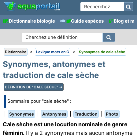
Dictionnaire biologie
Guide espèces
Blog et m
>
>
Dictionnaire
Lexique mots en C
Synonymes de cale sèche
Synonymes, antonymes et
traduction de cale sèche
DÉFINITION DE "CALE SÈCHE" →
Sommaire pour "cale sèche" :
|
|
|
|
Synonymes
Antonymes
Traduction
Photo
Cale sèche est une locution nominale de genre
féminin.
Il y a 2 synonymes mais aucun antonyme