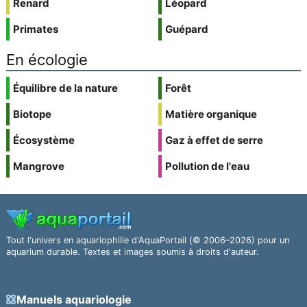
Renard
Léopard
Primates
Guépard
En écologie
Équilibre de la nature
Forêt
Biotope
Matière organique
Écosystème
Gaz à effet de serre
Mangrove
Pollution de l'eau
Tout l'univers en aquariophilie d'AquaPortail (© 2006–2026) pour un
aquarium durable. Textes et images soumis à droits d'auteur.
Manuels aquariologie