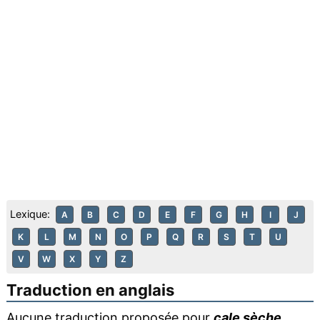
Lexique:
A
B
C
D
E
F
G
H
I
J
K
L
M
N
O
P
Q
R
S
T
U
V
W
X
Y
Z
Traduction en anglais
Aucune traduction proposée pour
cale sèche
.