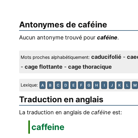
Antonymes de
caféine
Aucun antonyme trouvé pour
caféine
.
caducifolié
-
cae
Mots proches alphabétiquement:
-
cage flottante
-
cage thoracique
Lexique:
A
B
C
D
E
F
G
H
I
J
K
L
M
Traduction en anglais
La traduction en anglais de
caféine
est:
caffeine