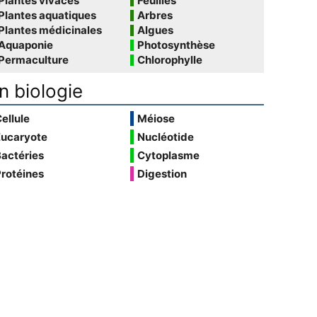
Plantes vivaces
Feuilles
Plantes aquatiques
Arbres
Plantes médicinales
Algues
Aquaponie
Photosynthèse
Permaculture
Chlorophylle
n biologie
ellule
Méiose
Eucaryote
Nucléotide
actéries
Cytoplasme
rotéines
Digestion