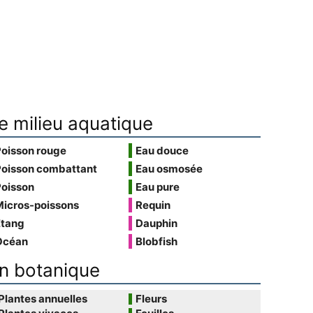
e milieu aquatique
Poisson rouge
Eau douce
Poisson combattant
Eau osmosée
Poisson
Eau pure
Micros-poissons
Requin
Étang
Dauphin
Océan
Blobfish
n botanique
Plantes annuelles
Fleurs