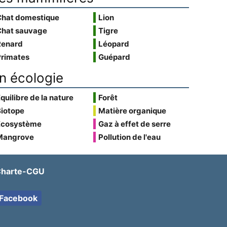
Chat domestique
Lion
Chat sauvage
Tigre
Renard
Léopard
Primates
Guépard
n écologie
quilibre de la nature
Forêt
Biotope
Matière organique
Écosystème
Gaz à effet de serre
Mangrove
Pollution de l'eau
harte-CGU
Facebook