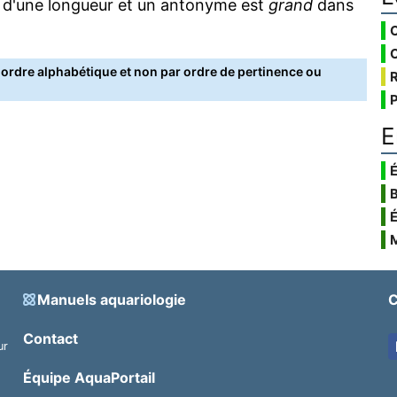
 d'une longueur et un antonyme est
grand
dans
rdre alphabétique et non par ordre de pertinence ou
E
É
Manuels aquariologie
C
Contact
ur
.
Équipe AquaPortail