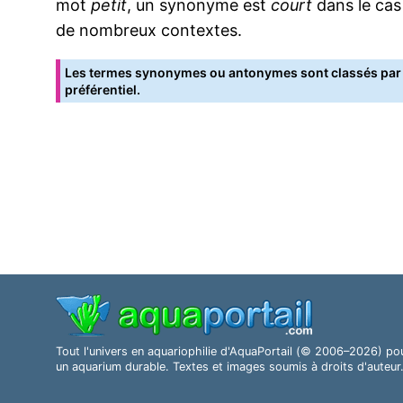
mot
petit
, un synonyme est
court
dans le cas
de nombreux contextes.
Les termes synonymes ou antonymes sont classés par o
préférentiel.
Tout l'univers en aquariophilie d'AquaPortail (© 2006–2026) po
un aquarium durable. Textes et images soumis à droits d'auteur