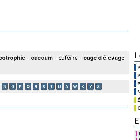
L
cotrophie
-
caecum
- caféine -
cage d'élevage
N
O
P
Q
R
S
T
U
V
W
X
Y
Z
E