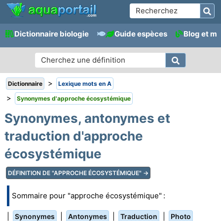
Dictionnaire biologie
Guide espèces
Blog et m
>
Dictionnaire
Lexique mots en A
>
Synonymes d'approche écosystémique
Synonymes, antonymes et
traduction d'approche
écosystémique
DÉFINITION DE "APPROCHE ÉCOSYSTÉMIQUE" →
Sommaire pour "approche écosystémique" :
|
|
|
|
Synonymes
Antonymes
Traduction
Photo