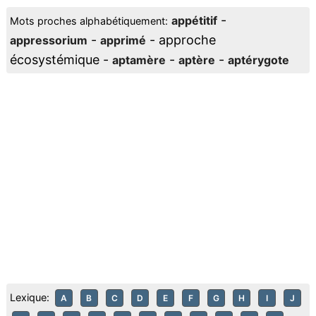
-
appétitif
Mots proches alphabétiquement:
-
- approche
appressorium
apprimé
écosystémique -
-
-
aptamère
aptère
aptérygote
Lexique:
A
B
C
D
E
F
G
H
I
J