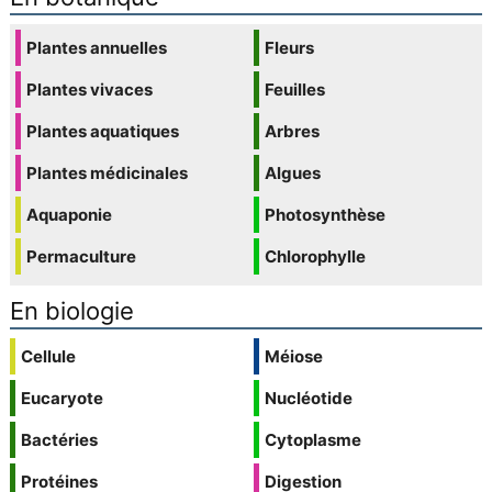
Plantes annuelles
Fleurs
Plantes vivaces
Feuilles
Plantes aquatiques
Arbres
Plantes médicinales
Algues
Aquaponie
Photosynthèse
Permaculture
Chlorophylle
En biologie
Cellule
Méiose
Eucaryote
Nucléotide
Bactéries
Cytoplasme
Protéines
Digestion