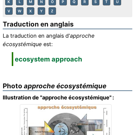
K
L
M
N
O
P
Q
R
S
T
U
V
W
X
Y
Z
Traduction en anglais
La traduction en anglais d'
approche
écosystémique
est:
ecosystem approach
Photo
approche écosystémique
Illustration de "approche écosystémique" :