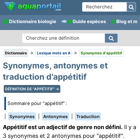
Dictionnaire biologie
Guide espèces
Blog et m
>
>
Dictionnaire
Lexique mots en A
Synonymes d'appétitif
Synonymes, antonymes et
traduction d'appétitif
DÉFINITION DE "APPÉTITIF" →
Sommaire pour "appétitif" :
|
|
|
Synonymes
Antonymes
Traduction
Appétitif est un adjectif de genre non défini.
Il y a
3 synonymes et 2 antonymes pour "appétitif".