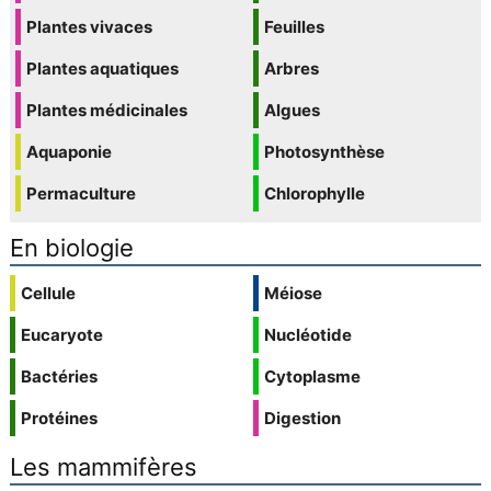
Plantes vivaces
Feuilles
Plantes aquatiques
Arbres
Plantes médicinales
Algues
Aquaponie
Photosynthèse
Permaculture
Chlorophylle
En biologie
Cellule
Méiose
Eucaryote
Nucléotide
Bactéries
Cytoplasme
Protéines
Digestion
Les mammifères