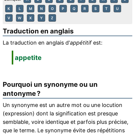
K
L
M
N
O
P
Q
R
S
T
U
V
W
X
Y
Z
Traduction en anglais
La traduction en anglais d'
appétitif
est:
appetite
Pourquoi un synonyme ou un
antonyme ?
Un synonyme est un autre mot ou une locution
(expression) dont la signification est presque
semblable, voire identique et parfois plus précise,
que le terme. Le synonyme évite des répétitions