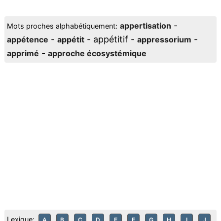
-
appertisation
Mots proches alphabétiquement:
-
- appétitif -
-
appétence
appétit
appressorium
-
apprimé
approche écosystémique
Lexique:
A
B
C
D
E
F
G
H
I
J