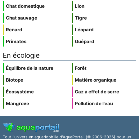
Chat domestique
Lion
Chat sauvage
Tigre
Renard
Léopard
Primates
Guépard
En écologie
Équilibre de la nature
Forêt
Biotope
Matière organique
Écosystème
Gaz à effet de serre
Mangrove
Pollution de l'eau
Tout l'univers en aquariophilie d'AquaPortail (© 2006–2026) pour un