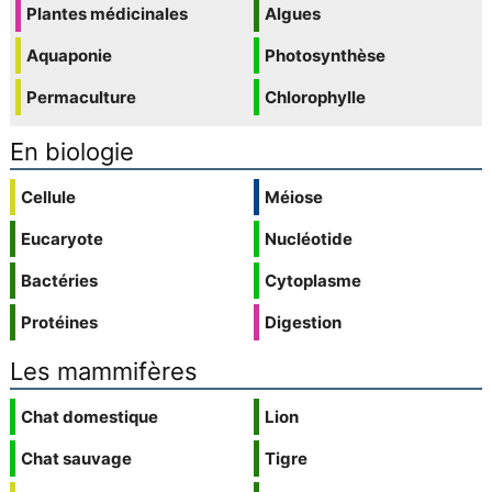
Plantes médicinales
Algues
Aquaponie
Photosynthèse
Permaculture
Chlorophylle
En biologie
Cellule
Méiose
Eucaryote
Nucléotide
Bactéries
Cytoplasme
Protéines
Digestion
Les mammifères
Chat domestique
Lion
Chat sauvage
Tigre