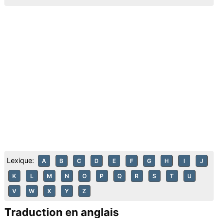
Lexique:
A
B
C
D
E
F
G
H
I
J
K
L
M
N
O
P
Q
R
S
T
U
V
W
X
Y
Z
Traduction en anglais