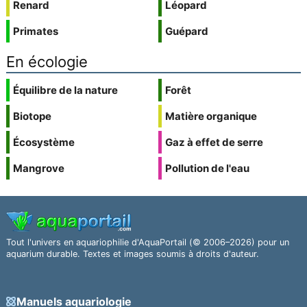
Renard
Léopard
Primates
Guépard
En écologie
Équilibre de la nature
Forêt
Biotope
Matière organique
Écosystème
Gaz à effet de serre
Mangrove
Pollution de l'eau
Tout l'univers en aquariophilie d'AquaPortail (© 2006–2026) pour un
aquarium durable. Textes et images soumis à droits d'auteur.
Manuels aquariologie