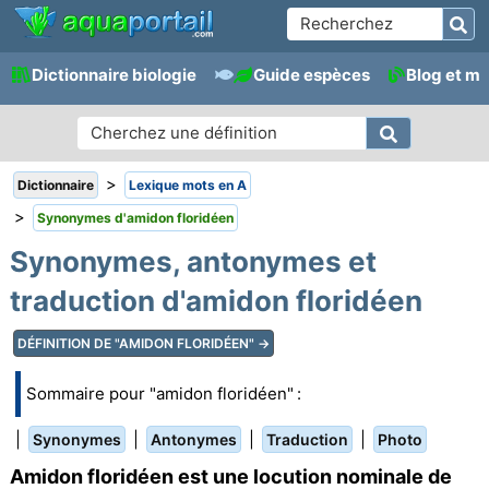
Dictionnaire biologie
Guide espèces
Blog et m
>
Dictionnaire
Lexique mots en A
>
Synonymes d'amidon floridéen
Synonymes, antonymes et
traduction d'amidon floridéen
DÉFINITION DE "AMIDON FLORIDÉEN" →
Sommaire pour "amidon floridéen" :
|
|
|
|
Synonymes
Antonymes
Traduction
Photo
Amidon floridéen est une locution nominale de