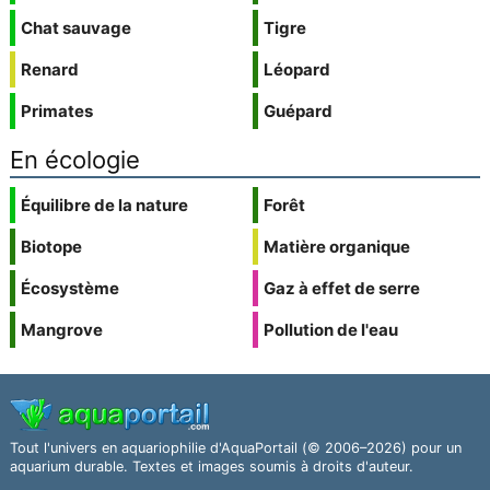
Chat sauvage
Tigre
Renard
Léopard
Primates
Guépard
En écologie
Équilibre de la nature
Forêt
Biotope
Matière organique
Écosystème
Gaz à effet de serre
Mangrove
Pollution de l'eau
Tout l'univers en aquariophilie d'AquaPortail (© 2006–2026) pour un
aquarium durable. Textes et images soumis à droits d'auteur.