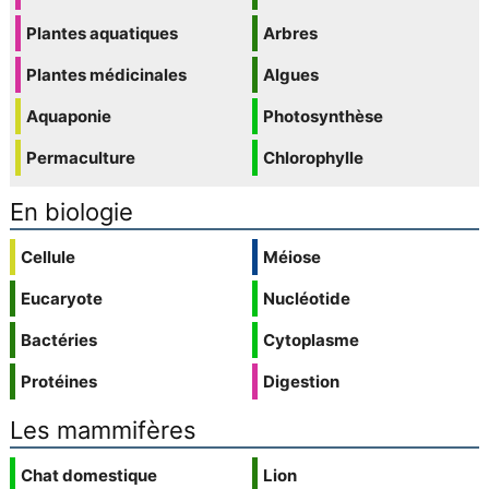
Plantes aquatiques
Arbres
Plantes médicinales
Algues
Aquaponie
Photosynthèse
Permaculture
Chlorophylle
En biologie
Cellule
Méiose
Eucaryote
Nucléotide
Bactéries
Cytoplasme
Protéines
Digestion
Les mammifères
Chat domestique
Lion