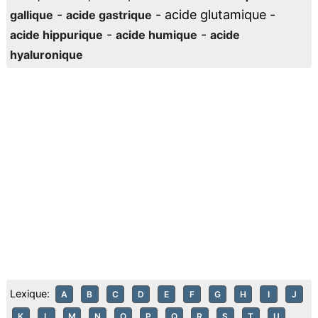
-
- acide glutamique -
gallique
acide gastrique
-
-
acide hippurique
acide humique
acide
hyaluronique
Lexique:
A
B
C
D
E
F
G
H
I
J
K
L
M
N
O
P
Q
R
S
T
U