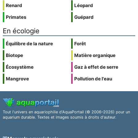
Renard
Léopard
Primates
Guépard
En écologie
Équilibre de la nature
Forêt
Biotope
Matière organique
Écosystème
Gaz à effet de serre
Mangrove
Pollution de l'eau
Tout l'univers en aquariophilie d'AquaPortail (© 2006–2026) pour un
aquarium durable. Textes et images soumis à droits d'auteur.