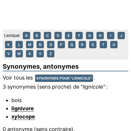
Lexique:
A
B
C
D
E
F
G
H
I
J
K
L
M
N
O
P
Q
R
S
T
U
V
W
X
Y
Z
Synonymes, antonymes
Voir tous les
.
SYNONYMES POUR "LIGNICOLE"
3 synonymes (sens proche) de "
lignicole
" :
bois
lignivore
xylocope
0 antonyme (sens contraire).