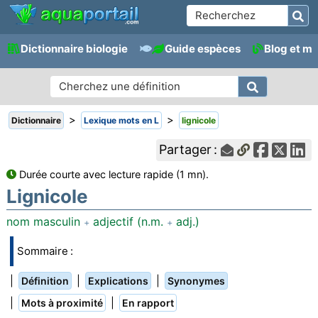
Dictionnaire biologie
Guide espèces
Blog et m
>
>
Dictionnaire
Lexique mots en L
lignicole
Partager :
Durée courte avec lecture rapide (1 mn).
Lignicole
nom masculin
adjectif (n.m.
adj.)
+
+
Sommaire :
|
|
|
Définition
Explications
Synonymes
|
|
Mots à proximité
En rapport