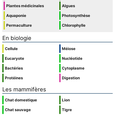
Plantes médicinales
Algues
Aquaponie
Photosynthèse
Permaculture
Chlorophylle
En biologie
Cellule
Méiose
Eucaryote
Nucléotide
Bactéries
Cytoplasme
Protéines
Digestion
Les mammifères
Chat domestique
Lion
Chat sauvage
Tigre