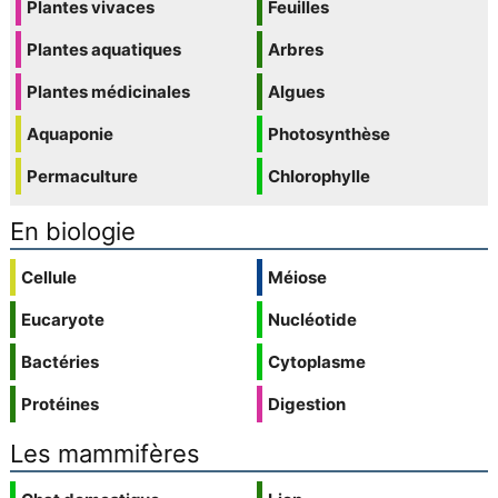
Plantes vivaces
Feuilles
Plantes aquatiques
Arbres
Plantes médicinales
Algues
Aquaponie
Photosynthèse
Permaculture
Chlorophylle
En biologie
Cellule
Méiose
Eucaryote
Nucléotide
Bactéries
Cytoplasme
Protéines
Digestion
Les mammifères