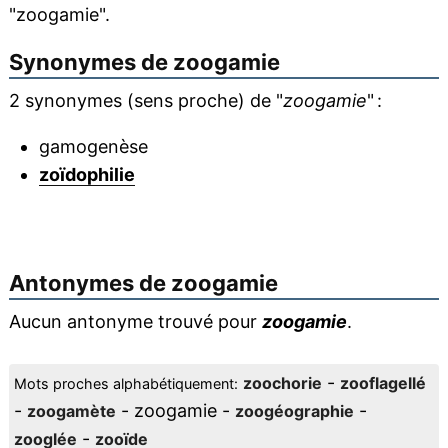
"zoogamie".
Synonymes de
zoogamie
2 synonymes (sens proche) de "
zoogamie
" :
gamogenèse
zoïdophilie
Antonymes de
zoogamie
Aucun antonyme trouvé pour
zoogamie
.
-
zoochorie
zooflagellé
Mots proches alphabétiquement:
-
- zoogamie -
-
zoogamète
zoogéographie
-
zooglée
zooïde