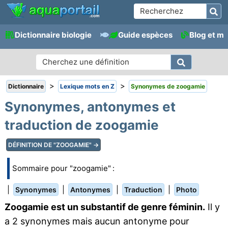
Dictionnaire biologie
Guide espèces
Blog et m
>
>
Dictionnaire
Lexique mots en Z
Synonymes de zoogamie
Synonymes, antonymes et
traduction de zoogamie
DÉFINITION DE "ZOOGAMIE" →
Sommaire pour "zoogamie" :
|
|
|
|
Synonymes
Antonymes
Traduction
Photo
Zoogamie est un substantif de genre féminin.
Il y
a 2 synonymes mais aucun antonyme pour