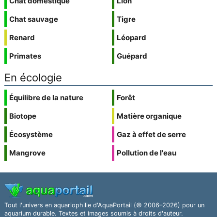
Chat domestique
Lion
Chat sauvage
Tigre
Renard
Léopard
Primates
Guépard
En écologie
Équilibre de la nature
Forêt
Biotope
Matière organique
Écosystème
Gaz à effet de serre
Mangrove
Pollution de l'eau
Tout l'univers en aquariophilie d'AquaPortail (© 2006–2026) pour un
aquarium durable. Textes et images soumis à droits d'auteur.