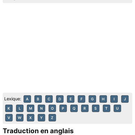
Lexique:
A
B
C
D
E
F
G
H
I
J
K
L
M
N
O
P
Q
R
S
T
U
V
W
X
Y
Z
Traduction en anglais