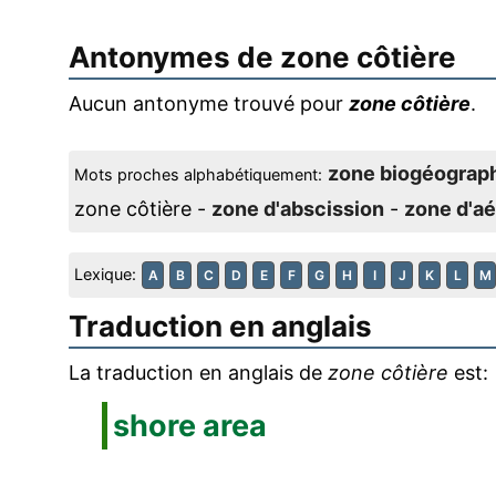
Antonymes de
zone côtière
Aucun antonyme trouvé pour
zone côtière
.
zone biogéograp
Mots proches alphabétiquement:
zone côtière -
zone d'abscission
-
zone d'aé
Lexique:
A
B
C
D
E
F
G
H
I
J
K
L
M
Traduction en anglais
La traduction en anglais de
zone côtière
est:
shore area