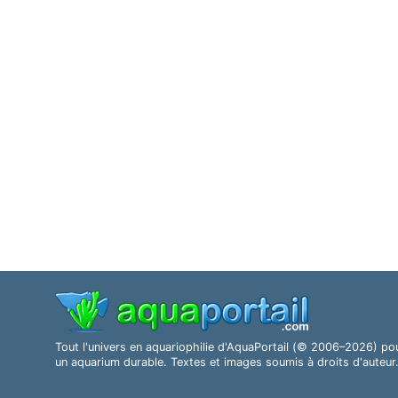
Tout l'univers en aquariophilie d'AquaPortail (© 2006–2026) po
un aquarium durable. Textes et images soumis à droits d'auteur