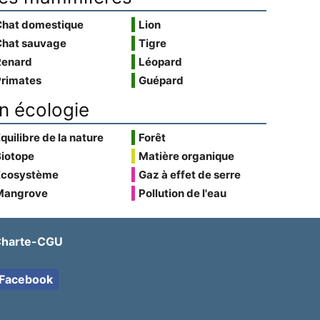
Chat domestique
Lion
Chat sauvage
Tigre
Renard
Léopard
Primates
Guépard
n écologie
quilibre de la nature
Forêt
Biotope
Matière organique
Écosystème
Gaz à effet de serre
Mangrove
Pollution de l'eau
harte-CGU
Facebook