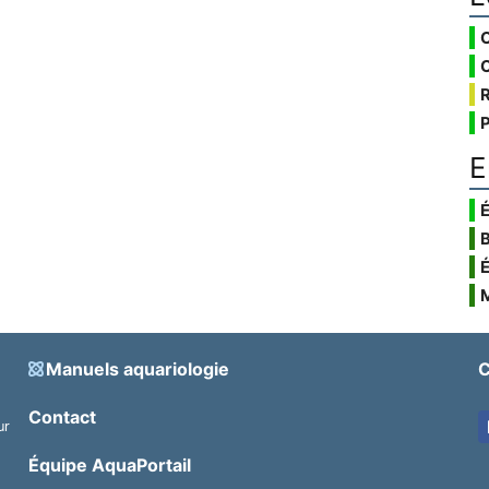
E
É
Manuels aquariologie
C
Contact
ur
.
Équipe AquaPortail