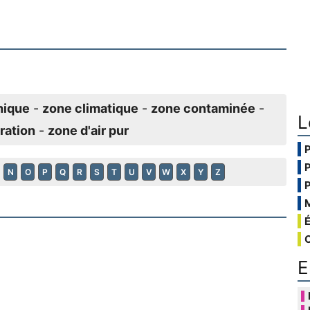
hique
-
zone climatique
-
zone contaminée
-
L
ration
-
zone d'air pur
N
O
P
Q
R
S
T
U
V
W
X
Y
Z
E