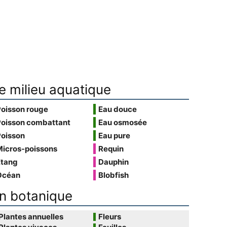
e milieu aquatique
Poisson rouge
Eau douce
Poisson combattant
Eau osmosée
Poisson
Eau pure
Micros-poissons
Requin
Étang
Dauphin
Océan
Blobfish
n botanique
Plantes annuelles
Fleurs