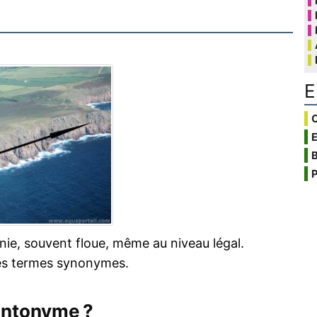
E
C
B
P
inie, souvent floue, même au niveau légal.
es termes synonymes.
antonyme ?