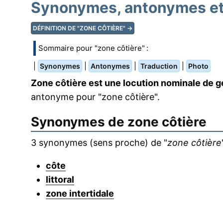
Synonymes, antonymes et 
DÉFINITION DE "ZONE CÔTIÈRE" →
Sommaire pour "zone côtière" :
|
|
|
|
Synonymes
Antonymes
Traduction
Photo
Zone côtière est une locution nominale de g
antonyme pour "zone côtière".
Synonymes de
zone côtière
3 synonymes (sens proche) de "
zone côtière
côte
littoral
zone intertidale