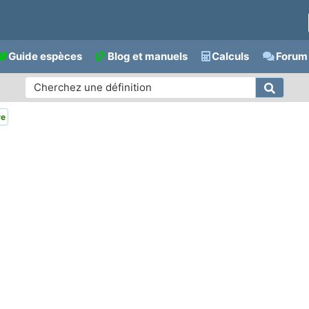
Guide espèces
Blog et manuels
Calculs
Forum 
re