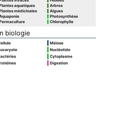
Plantes vivaces
Feuilles
Plantes aquatiques
Arbres
Plantes médicinales
Algues
Aquaponie
Photosynthèse
Permaculture
Chlorophylle
n biologie
ellule
Méiose
Eucaryote
Nucléotide
actéries
Cytoplasme
rotéines
Digestion