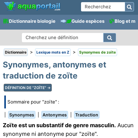
Dictionnaire biologie
Guide espèces
Blog et m
>
>
Dictionnaire
Lexique mots en Z
Synonymes de zoïte
Synonymes, antonymes et
traduction de zoïte
DÉFINITION DE "ZOÏTE" →
Sommaire pour "zoïte" :
|
|
|
Synonymes
Antonymes
Traduction
Zoïte est un substantif de genre masculin.
Aucun
synonyme ni antonyme pour "zoïte".