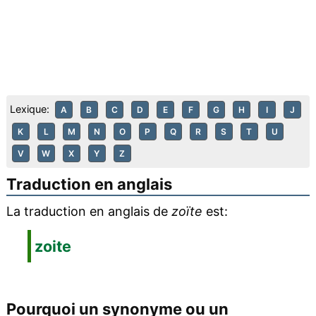
Lexique:
A
B
C
D
E
F
G
H
I
J
K
L
M
N
O
P
Q
R
S
T
U
V
W
X
Y
Z
Traduction en anglais
La traduction en anglais de
zoïte
est:
zoite
Pourquoi un synonyme ou un