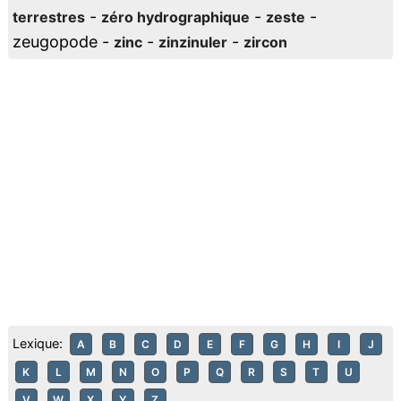
-
-
-
terrestres
zéro hydrographique
zeste
zeugopode -
-
-
zinc
zinzinuler
zircon
Lexique:
A
B
C
D
E
F
G
H
I
J
K
L
M
N
O
P
Q
R
S
T
U
V
W
X
Y
Z