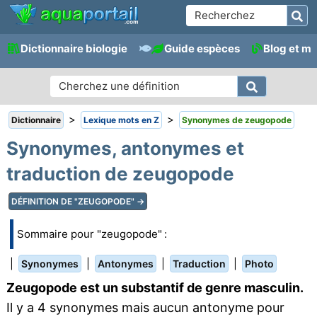
Dictionnaire biologie
Guide espèces
Blog et m
>
>
Dictionnaire
Lexique mots en Z
Synonymes de zeugopode
Synonymes, antonymes et
traduction de zeugopode
DÉFINITION DE "ZEUGOPODE" →
Sommaire pour "zeugopode" :
|
|
|
|
Synonymes
Antonymes
Traduction
Photo
Zeugopode est un substantif de genre masculin.
Il y a 4 synonymes mais aucun antonyme pour