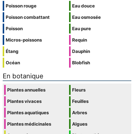
Poisson rouge
Eau douce
Poisson combattant
Eau osmosée
Poisson
Eau pure
Micros-poissons
Requin
Étang
Dauphin
Océan
Blobfish
En botanique
Plantes annuelles
Fleurs
Plantes vivaces
Feuilles
Plantes aquatiques
Arbres
Plantes médicinales
Algues