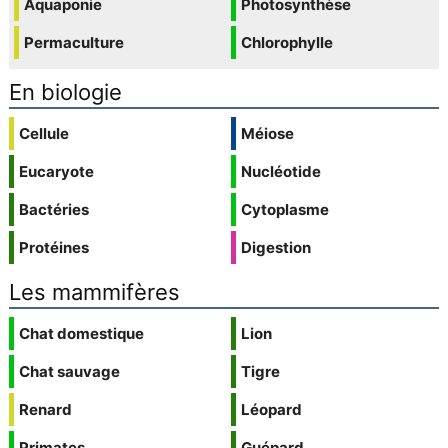
Aquaponie
Photosynthèse
Permaculture
Chlorophylle
En biologie
Cellule
Méiose
Eucaryote
Nucléotide
Bactéries
Cytoplasme
Protéines
Digestion
Les mammifères
Chat domestique
Lion
Chat sauvage
Tigre
Renard
Léopard
Primates
Guépard