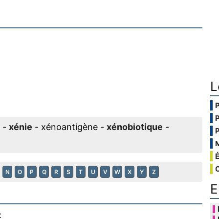
L
-
xénie
- xénoantigène -
xénobiotique
-
N
O
P
Q
R
S
T
U
V
W
X
Y
Z
E
: