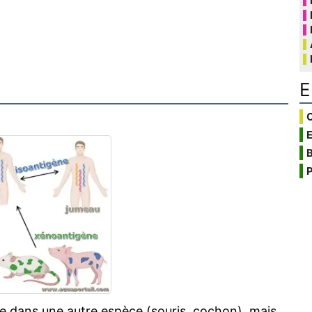
E
C
B
P
e dans une autre espèce (souris, cochon), mais