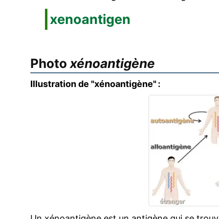
xenoantigen
Photo
xénoantigène
Illustration de "xénoantigène" :
Un xénoantigène est un antigène qui se trouv