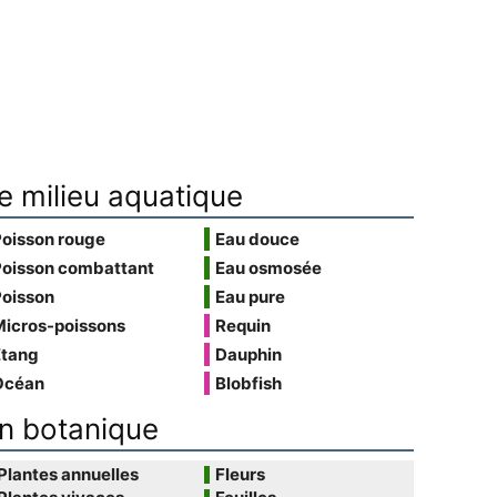
e milieu aquatique
Poisson rouge
Eau douce
Poisson combattant
Eau osmosée
Poisson
Eau pure
Micros-poissons
Requin
Étang
Dauphin
Océan
Blobfish
n botanique
Plantes annuelles
Fleurs