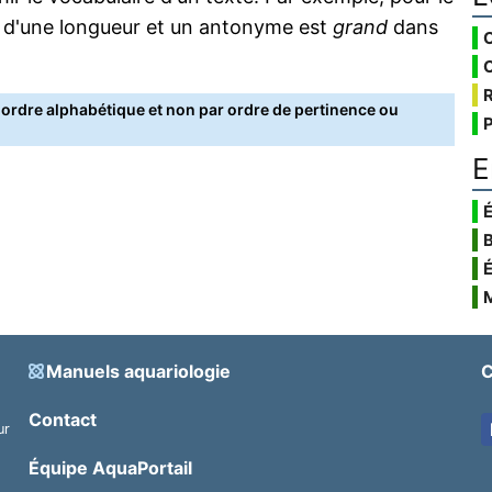
 d'une longueur et un antonyme est
grand
dans
rdre alphabétique et non par ordre de pertinence ou
E
É
Manuels aquariologie
C
Contact
ur
.
Équipe AquaPortail