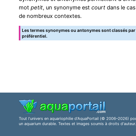
mot
petit
, un synonyme est
court
dans le cas
de nombreux contextes.
Les termes synonymes ou antonymes sont classés par o
préférentiel.
Tout l'univers en aquariophilie d'AquaPortail (© 2006–2026) po
un aquarium durable. Textes et images soumis à droits d'auteur