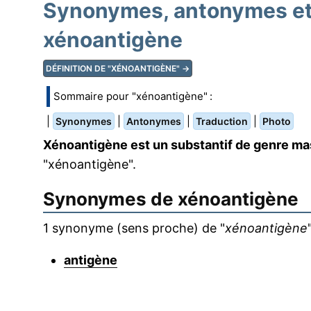
Synonymes, antonymes et 
xénoantigène
DÉFINITION DE "XÉNOANTIGÈNE" →
Sommaire pour "xénoantigène" :
|
|
|
|
Synonymes
Antonymes
Traduction
Photo
Xénoantigène est un substantif de genre ma
"xénoantigène".
Synonymes de
xénoantigène
1 synonyme (sens proche) de "
xénoantigène
"
antigène