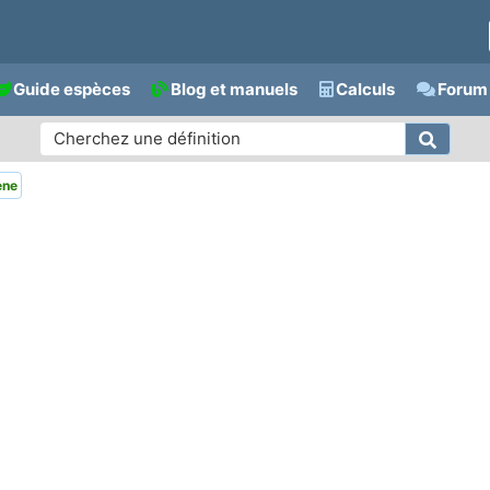
Guide espèces
Blog et manuels
Calculs
Forum 
ène