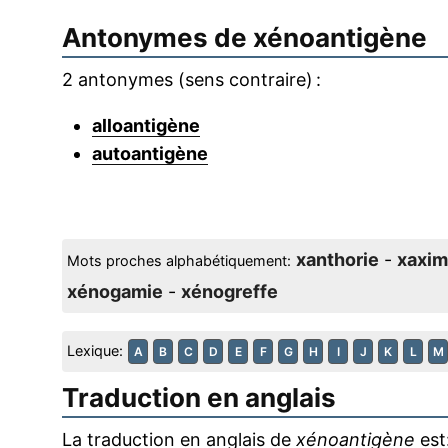
Antonymes de
xénoantigène
2 antonymes (sens contraire) :
alloantigène
autoantigène
xanthorie
-
xaxim
Mots proches alphabétiquement:
xénogamie
-
xénogreffe
Lexique:
A
B
C
D
E
F
G
H
I
J
K
L
M
Traduction en anglais
La traduction en anglais de
xénoantigène
est