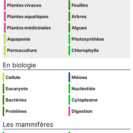
Plantes vivaces
Feuilles
Plantes aquatiques
Arbres
Plantes médicinales
Algues
Aquaponie
Photosynthèse
Permaculture
Chlorophylle
En biologie
Cellule
Méiose
Eucaryote
Nucléotide
Bactéries
Cytoplasme
Protéines
Digestion
Les mammifères