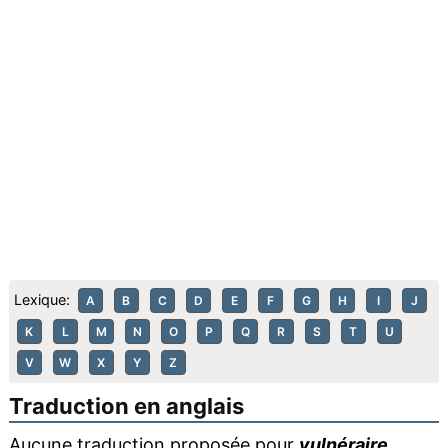
Lexique:
A
B
C
D
E
F
G
H
I
J
K
L
M
N
O
P
Q
R
S
T
U
V
W
X
Y
Z
Traduction en anglais
Aucune traduction proposée pour
vulnéraire
.