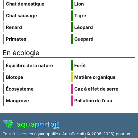
Chat domestique
Lion
Chat sauvage
Tigre
Renard
Léopard
Primates
Guépard
En écologie
Équilibre de la nature
Forêt
Biotope
Matière organique
Écosystème
Gaz à effet de serre
Mangrove
Pollution de l'eau
Tout l'univers en aquariophilie d'AquaPortail (© 2006–2026) pour un