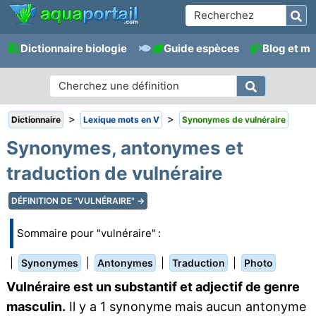
Dictionnaire biologie
Guide espèces
Blog et m
>
>
Dictionnaire
Lexique mots en V
Synonymes de vulnéraire
Synonymes, antonymes et
traduction de vulnéraire
DÉFINITION DE "VULNÉRAIRE" →
Sommaire pour "vulnéraire" :
|
|
|
|
Synonymes
Antonymes
Traduction
Photo
Vulnéraire est un substantif et adjectif de genre
masculin.
Il y a 1 synonyme mais aucun antonyme