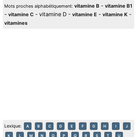
-
vitamine B
vitamine B1
Mots proches alphabétiquement:
-
- vitamine D -
-
-
vitamine C
vitamine E
vitamine K
vitamines
Lexique:
A
B
C
D
E
F
G
H
I
J
K
L
M
N
O
P
Q
R
S
T
U