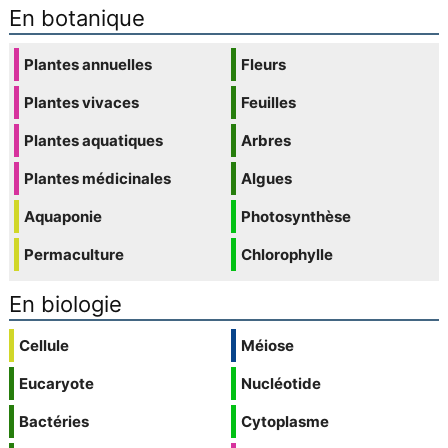
En botanique
Plantes annuelles
Fleurs
Plantes vivaces
Feuilles
Plantes aquatiques
Arbres
Plantes médicinales
Algues
Aquaponie
Photosynthèse
Permaculture
Chlorophylle
En biologie
Cellule
Méiose
Eucaryote
Nucléotide
Bactéries
Cytoplasme