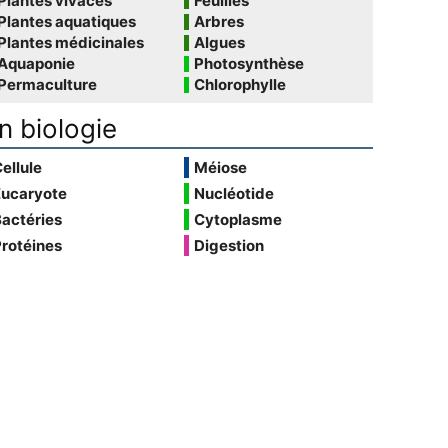
Plantes vivaces
Feuilles
Plantes aquatiques
Arbres
Plantes médicinales
Algues
Aquaponie
Photosynthèse
Permaculture
Chlorophylle
n biologie
ellule
Méiose
Eucaryote
Nucléotide
actéries
Cytoplasme
rotéines
Digestion