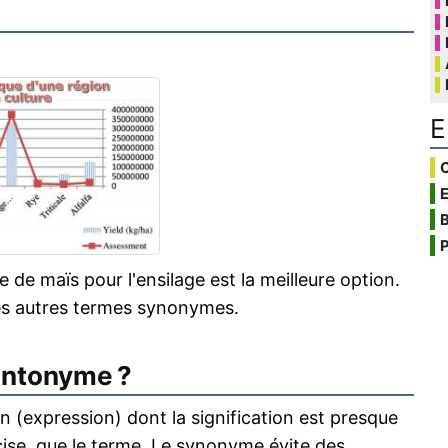
E
C
B
P
e de maïs pour l'ensilage est la meilleure option.
es autres termes synonymes.
antonyme ?
 (expression) dont la signification est presque
écise, que le terme. Le synonyme évite des