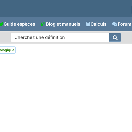
Guide espèces
Blog et manuels
Calculs
Forum 
ologique