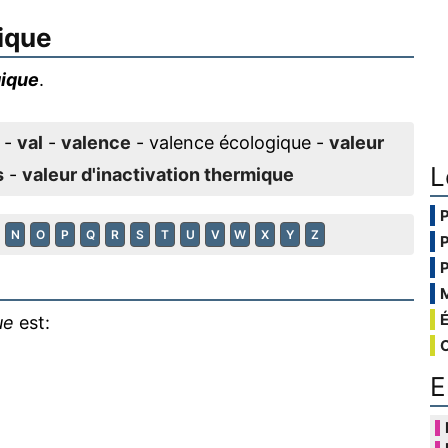
ique
gique
.
-
val
-
valence
- valence écologique -
valeur
L
s
-
valeur d'inactivation thermique
N
O
P
Q
R
S
T
U
V
W
X
Y
Z
ue
est:
E