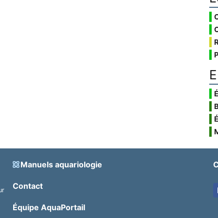
E
É
Manuels aquariologie
C
Contact
ur
.
Équipe AquaPortail