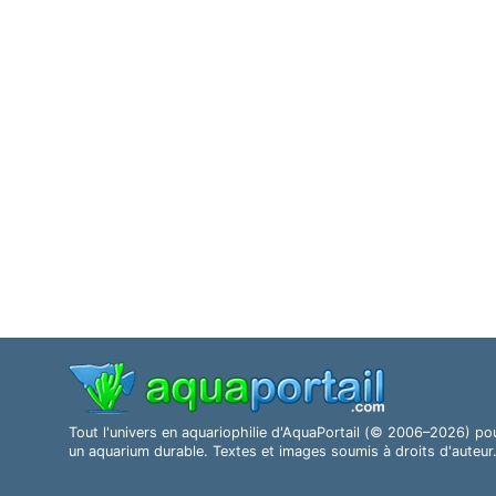
Tout l'univers en aquariophilie d'AquaPortail (© 2006–2026) po
un aquarium durable. Textes et images soumis à droits d'auteur