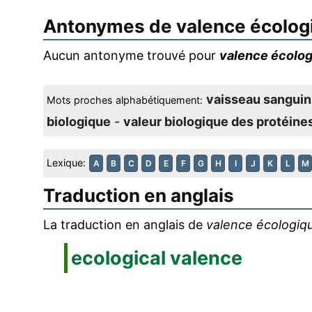
Antonymes de
valence écolog
Aucun antonyme trouvé pour
valence écolo
vaisseau sanguin
Mots proches alphabétiquement:
biologique
-
valeur biologique des protéine
Lexique:
A
B
C
D
E
F
G
H
I
J
K
L
M
Traduction en anglais
La traduction en anglais de
valence écologiq
ecological valence