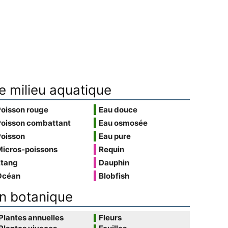
e milieu aquatique
Poisson rouge
Eau douce
Poisson combattant
Eau osmosée
Poisson
Eau pure
Micros-poissons
Requin
Étang
Dauphin
Océan
Blobfish
n botanique
Plantes annuelles
Fleurs