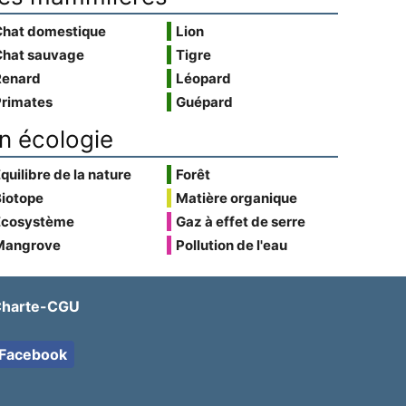
Chat domestique
Lion
Chat sauvage
Tigre
Renard
Léopard
Primates
Guépard
n écologie
quilibre de la nature
Forêt
Biotope
Matière organique
Écosystème
Gaz à effet de serre
Mangrove
Pollution de l'eau
harte-CGU
Facebook