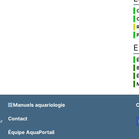
E
É
Manuels aquariologie
C
Contact
ur
.
Équipe AquaPortail