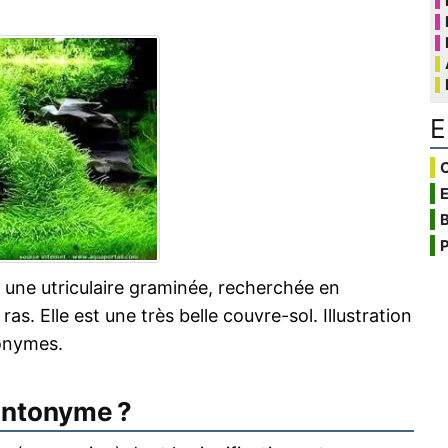
E
C
B
P
 une utriculaire graminée, recherchée en
s. Elle est une très belle couvre-sol. Illustration
onymes.
antonyme ?