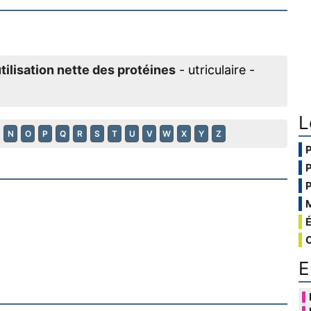
tilisation nette des protéines
- utriculaire -
L
N
O
P
Q
R
S
T
U
V
W
X
Y
Z
E