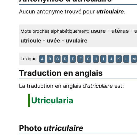
Aucun antonyme trouvé pour
utriculaire
.
usure
-
utérus
-
u
Mots proches alphabétiquement:
utricule
-
uvée
-
uvulaire
Lexique:
A
B
C
D
E
F
G
H
I
J
K
L
M
Traduction en anglais
La traduction en anglais d'
utriculaire
est:
Utricularia
Photo
utriculaire