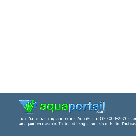
Tout l'univers en aquariophilie d'AquaPortail (© 2006–2026) po
un aquarium durable. Textes et images soumis à droits d'auteur