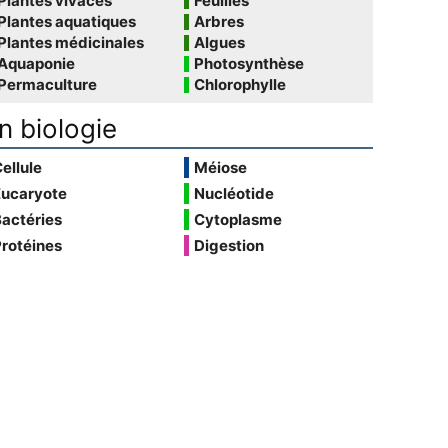
Plantes vivaces
Feuilles
Plantes aquatiques
Arbres
Plantes médicinales
Algues
Aquaponie
Photosynthèse
Permaculture
Chlorophylle
n biologie
ellule
Méiose
Eucaryote
Nucléotide
actéries
Cytoplasme
rotéines
Digestion