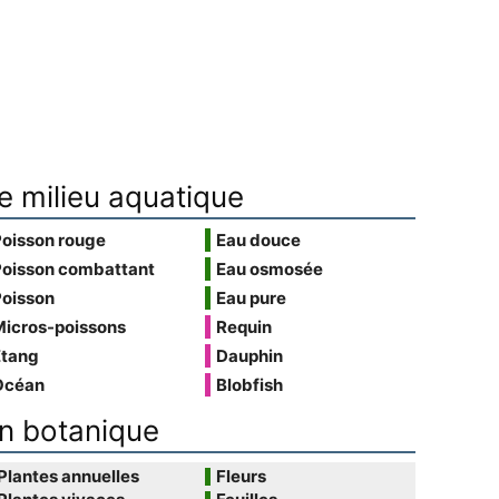
e milieu aquatique
Poisson rouge
Eau douce
Poisson combattant
Eau osmosée
Poisson
Eau pure
Micros-poissons
Requin
Étang
Dauphin
Océan
Blobfish
n botanique
Plantes annuelles
Fleurs