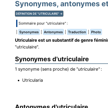
Synonymes, antonymes et t
DÉFINITION DE "UTRICULAIRE" →
Sommaire pour "utriculaire" :
|
|
|
|
Synonymes
Antonymes
Traduction
Photo
Utriculaire est un substantif de genre fémini
"utriculaire".
Synonymes d'
utriculaire
1 synonyme (sens proche) de "
utriculaire
" :
Utricularia
Antonymes d'
utriculaire