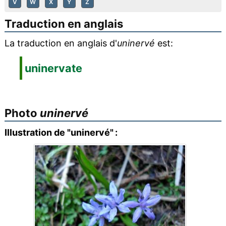
V
W
X
Y
Z
Traduction en anglais
La traduction en anglais d'
uninervé
est:
uninervate
Photo
uninervé
Illustration de "uninervé" :