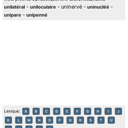
-
- uninervé -
-
unilatéral
uniloculaire
uninucléé
-
unipare
unipenné
Lexique:
A
B
C
D
E
F
G
H
I
J
K
L
M
N
O
P
Q
R
S
T
U