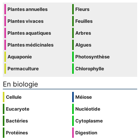
Plantes annuelles
Fleurs
Plantes vivaces
Feuilles
Plantes aquatiques
Arbres
Plantes médicinales
Algues
Aquaponie
Photosynthèse
Permaculture
Chlorophylle
En biologie
Cellule
Méiose
Eucaryote
Nucléotide
Bactéries
Cytoplasme
Protéines
Digestion