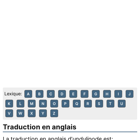
Lexique:
A
B
C
D
E
F
G
H
I
J
K
L
M
N
O
P
Q
R
S
T
U
V
W
X
Y
Z
Traduction en anglais
La traduction en anglais d'
undulipode
est: