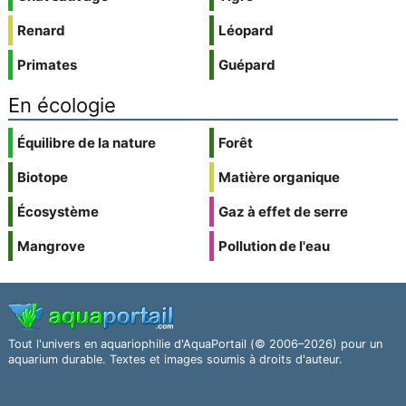
Renard
Léopard
Primates
Guépard
En écologie
Équilibre de la nature
Forêt
Biotope
Matière organique
Écosystème
Gaz à effet de serre
Mangrove
Pollution de l'eau
Tout l'univers en aquariophilie d'AquaPortail (© 2006–2026) pour un
aquarium durable. Textes et images soumis à droits d'auteur.