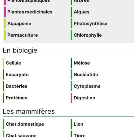
Plantes aquatiques
Arbres
Plantes médicinales
Algues
Aquaponie
Photosynthèse
Permaculture
Chlorophylle
En biologie
Cellule
Méiose
Eucaryote
Nucléotide
Bactéries
Cytoplasme
Protéines
Digestion
Les mammifères
Chat domestique
Lion
Chat sauvage
Tigre