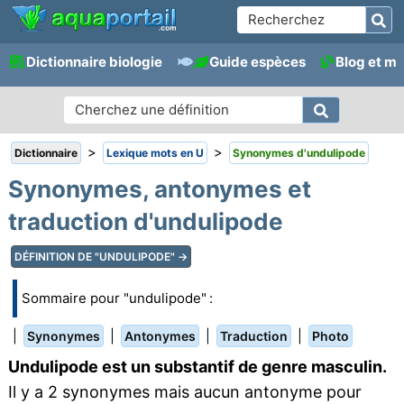
Dictionnaire biologie
Guide espèces
Blog et m
>
>
Dictionnaire
Lexique mots en U
Synonymes d'undulipode
Synonymes, antonymes et
traduction d'undulipode
DÉFINITION DE "UNDULIPODE" →
Sommaire pour "undulipode" :
|
|
|
|
Synonymes
Antonymes
Traduction
Photo
Undulipode est un substantif de genre masculin.
Il y a 2 synonymes mais aucun antonyme pour