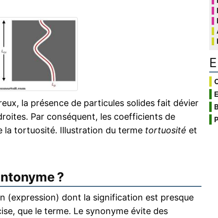
E
C
ux, la présence de particules solides fait dévier
B
droites. Par conséquent, les coefficients de
P
 la tortuosité. Illustration du terme
tortuosité
et
antonyme ?
 (expression) dont la signification est presque
écise, que le terme. Le synonyme évite des