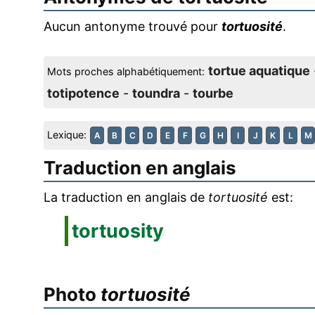
Aucun antonyme trouvé pour
tortuosité
.
tortue aquatique
Mots proches alphabétiquement:
totipotence
-
toundra
-
tourbe
Lexique:
A
B
C
D
E
F
G
H
I
J
K
L
M
Traduction en anglais
La traduction en anglais de
tortuosité
est:
tortuosity
Photo
tortuosité