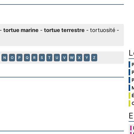
-
tortue marine
-
tortue terrestre
- tortuosité -
L
N
O
P
Q
R
S
T
U
V
W
X
Y
Z
E