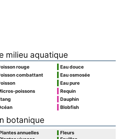
e milieu aquatique
Poisson rouge
Eau douce
Poisson combattant
Eau osmosée
Poisson
Eau pure
Micros-poissons
Requin
Étang
Dauphin
Océan
Blobfish
n botanique
Plantes annuelles
Fleurs