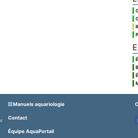
E
É
Manuels aquariologie
C
Contact
ur
.
Équipe AquaPortail