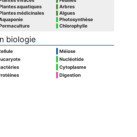
Plantes vivaces
Feuilles
Plantes aquatiques
Arbres
Plantes médicinales
Algues
Aquaponie
Photosynthèse
Permaculture
Chlorophylle
n biologie
ellule
Méiose
Eucaryote
Nucléotide
actéries
Cytoplasme
rotéines
Digestion