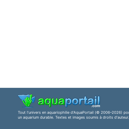
Tout l'univers en aquariophilie d'AquaPortail (© 2006–2026) po
un aquarium durable. Textes et images soumis à droits d'auteur