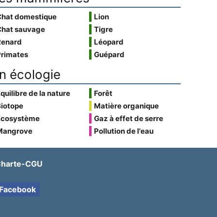
Chat domestique
Lion
Chat sauvage
Tigre
Renard
Léopard
Primates
Guépard
n écologie
quilibre de la nature
Forêt
Biotope
Matière organique
Écosystème
Gaz à effet de serre
Mangrove
Pollution de l'eau
harte-CGU
Facebook