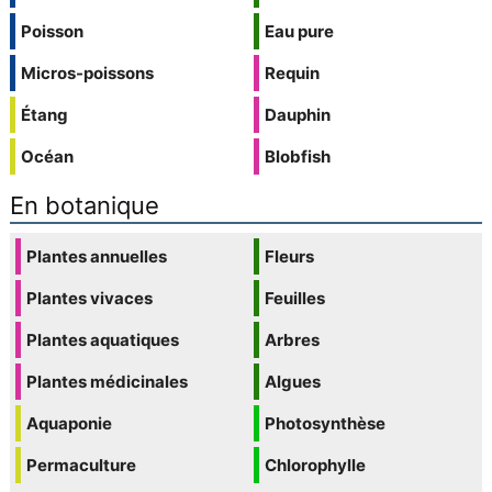
Poisson
Eau pure
Micros-poissons
Requin
Étang
Dauphin
Océan
Blobfish
En botanique
Plantes annuelles
Fleurs
Plantes vivaces
Feuilles
Plantes aquatiques
Arbres
Plantes médicinales
Algues
Aquaponie
Photosynthèse
Permaculture
Chlorophylle