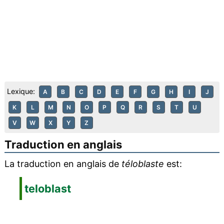
Lexique:
A
B
C
D
E
F
G
H
I
J
K
L
M
N
O
P
Q
R
S
T
U
V
W
X
Y
Z
Traduction en anglais
La traduction en anglais de
téloblaste
est:
teloblast