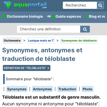
Dictionnaire biologie
Guide espèces
Blog et m
>
>
Dictionnaire
Lexique mots en T
Synonymes de téloblaste
Synonymes, antonymes et
traduction de téloblaste
DÉFINITION DE "TÉLOBLASTE" →
Sommaire pour "téloblaste" :
|
|
|
|
Synonymes
Antonymes
Traduction
Photo
Téloblaste est un substantif de genre masculin.
Aucun synonyme ni antonyme pour "téloblaste".