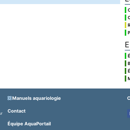
E
É
Manuels aquariologie
C
Contact
ur
.
Équipe AquaPortail