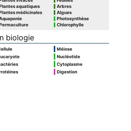
Plantes vivaces
Feuilles
Plantes aquatiques
Arbres
Plantes médicinales
Algues
Aquaponie
Photosynthèse
Permaculture
Chlorophylle
n biologie
ellule
Méiose
Eucaryote
Nucléotide
actéries
Cytoplasme
rotéines
Digestion