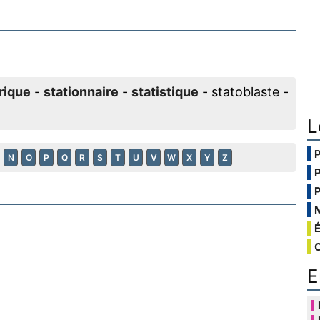
rique
-
stationnaire
-
statistique
- statoblaste -
L
N
O
P
Q
R
S
T
U
V
W
X
Y
Z
E