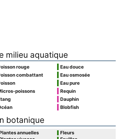
e milieu aquatique
Poisson rouge
Eau douce
Poisson combattant
Eau osmosée
Poisson
Eau pure
Micros-poissons
Requin
Étang
Dauphin
Océan
Blobfish
n botanique
Plantes annuelles
Fleurs