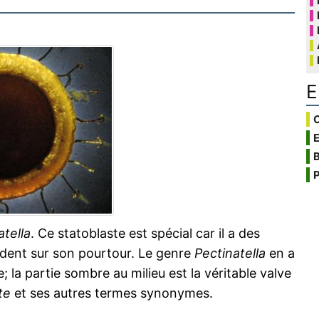
E
C
B
P
atella
. Ce statoblaste est spécial car il a des
ndent sur son pourtour. Le genre
Pectinatella
en a
; la partie sombre au milieu est la véritable valve
te
et ses autres termes synonymes.