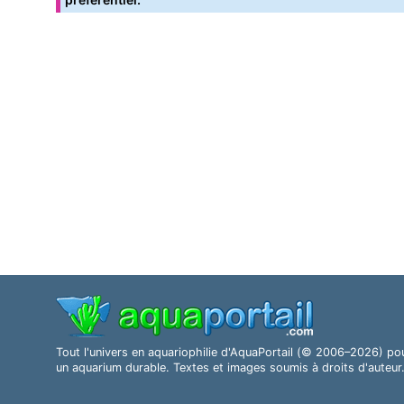
Tout l'univers en aquariophilie d'AquaPortail (© 2006–2026) po
un aquarium durable. Textes et images soumis à droits d'auteur