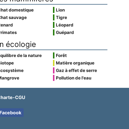
Chat domestique
Lion
Chat sauvage
Tigre
Renard
Léopard
Primates
Guépard
n écologie
quilibre de la nature
Forêt
Biotope
Matière organique
Écosystème
Gaz à effet de serre
Mangrove
Pollution de l'eau
harte-CGU
Facebook