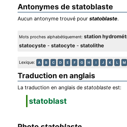
Antonymes de
statoblaste
Aucun antonyme trouvé pour
statoblaste
.
station hydromét
Mots proches alphabétiquement:
statocyste
-
statocyte
-
statolithe
Lexique:
A
B
C
D
E
F
G
H
I
J
K
L
M
Traduction en anglais
La traduction en anglais de
statoblaste
est:
statoblast
Photo
statoblaste