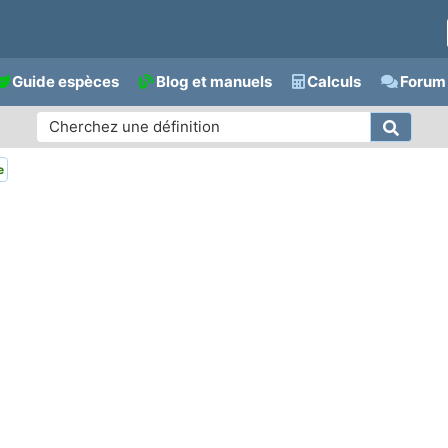
Guide espèces
Blog et manuels
Calculs
Forum 
e