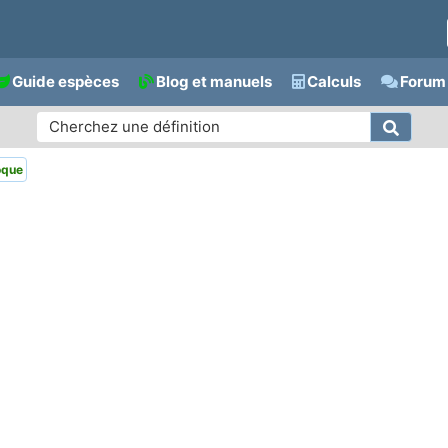
Guide espèces
Blog et manuels
Calculs
Forum 
oque