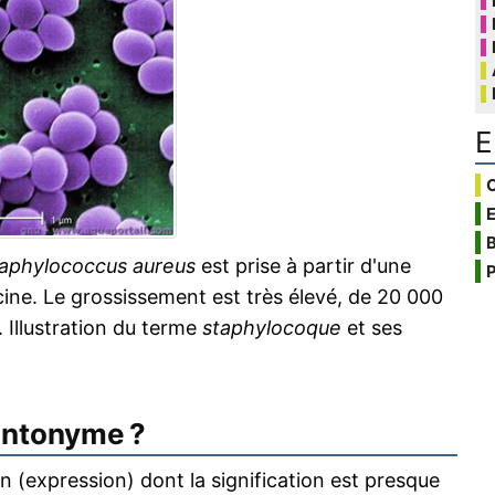
E
C
B
aphylococcus aureus
est prise à partir d'une
P
cine. Le grossissement est très élevé, de 20 000
 Illustration du terme
staphylocoque
et ses
antonyme ?
 (expression) dont la signification est presque