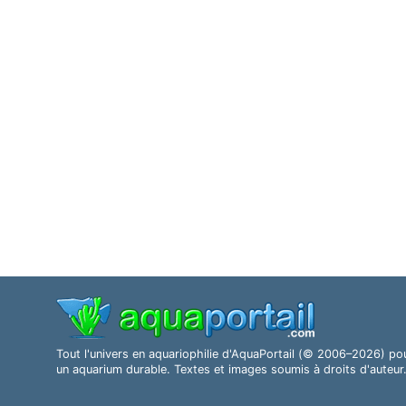
Tout l'univers en aquariophilie d'AquaPortail (© 2006–2026) po
un aquarium durable. Textes et images soumis à droits d'auteur