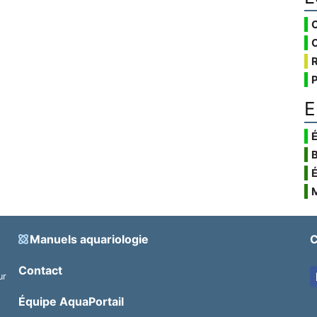
E
É
Manuels aquariologie
C
Contact
ur
.
Équipe AquaPortail