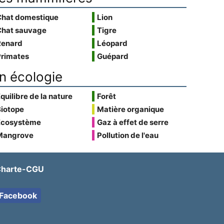
Chat domestique
Lion
Chat sauvage
Tigre
Renard
Léopard
Primates
Guépard
n écologie
quilibre de la nature
Forêt
Biotope
Matière organique
Écosystème
Gaz à effet de serre
Mangrove
Pollution de l'eau
harte-CGU
Facebook