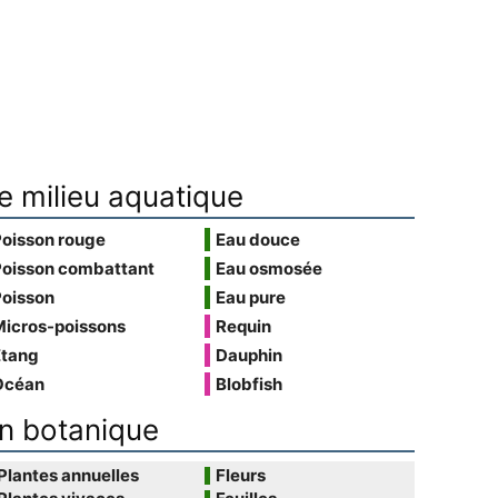
e milieu aquatique
Poisson rouge
Eau douce
Poisson combattant
Eau osmosée
Poisson
Eau pure
Micros-poissons
Requin
Étang
Dauphin
Océan
Blobfish
n botanique
Plantes annuelles
Fleurs