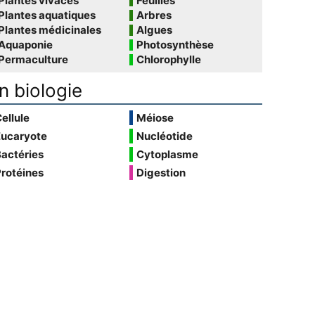
Plantes vivaces
Feuilles
Plantes aquatiques
Arbres
Plantes médicinales
Algues
Aquaponie
Photosynthèse
Permaculture
Chlorophylle
n biologie
ellule
Méiose
Eucaryote
Nucléotide
actéries
Cytoplasme
rotéines
Digestion