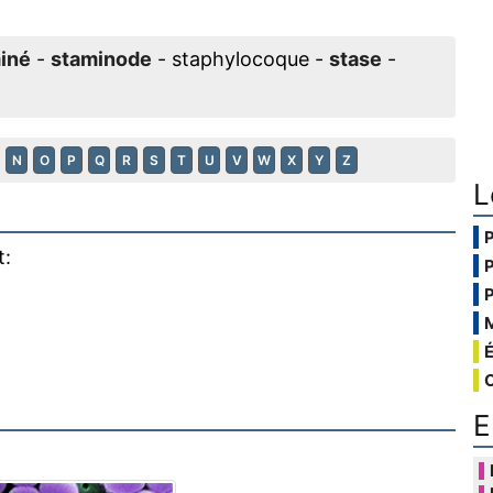
iné
-
staminode
- staphylocoque -
stase
-
N
O
P
Q
R
S
T
U
V
W
X
Y
Z
L
t:
E