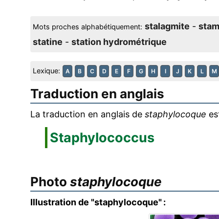
stalagmite
-
stam
Mots proches alphabétiquement:
statine
-
station hydrométrique
Lexique:
A
B
C
D
E
F
G
H
I
J
K
L
M
Traduction en anglais
La traduction en anglais de
staphylocoque
es
Staphylococcus
Photo
staphylocoque
Illustration de "staphylocoque" :