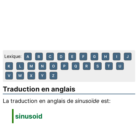
Lexique:
A
B
C
D
E
F
G
H
I
J
K
L
M
N
O
P
Q
R
S
T
U
V
W
X
Y
Z
Traduction en anglais
La traduction en anglais de
sinusoïde
est:
sinusoid