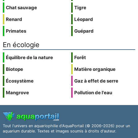
Chat sauvage
Tigre
Renard
Léopard
Primates
Guépard
En écologie
Équilibre de la nature
Forêt
Biotope
Matière organique
Écosystème
Gaz à effet de serre
Mangrove
Pollution de l'eau
Tout l'univers en aquariophilie d'AquaPortail (© 2006–2026) pour un
aquarium durable. Textes et images soumis à droits d'auteur.