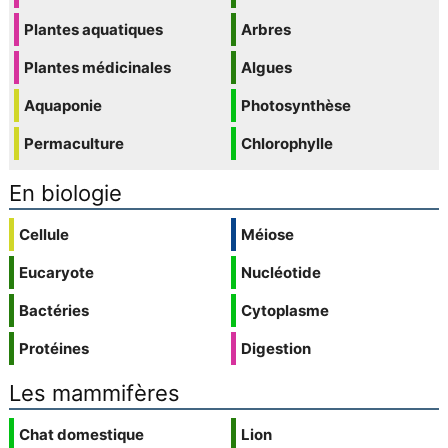
Plantes aquatiques
Arbres
Plantes médicinales
Algues
Aquaponie
Photosynthèse
Permaculture
Chlorophylle
En biologie
Cellule
Méiose
Eucaryote
Nucléotide
Bactéries
Cytoplasme
Protéines
Digestion
Les mammifères
Chat domestique
Lion