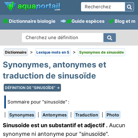
Dictionnaire biologie
Guide espèces
Blog et m
>
>
Dictionnaire
Lexique mots en S
Synonymes de sinusoïde
Synonymes, antonymes et
traduction de sinusoïde
DÉFINITION DE "SINUSOÏDE" →
Sommaire pour "sinusoïde" :
|
|
|
|
Synonymes
Antonymes
Traduction
Photo
Sinusoïde est un substantif et adjectif .
Aucun
synonyme ni antonyme pour "sinusoïde".