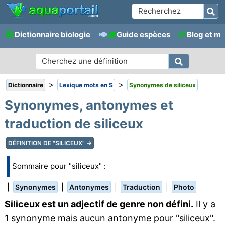
Dictionnaire biologie
Guide espèces
Blog et m
>
>
Dictionnaire
Lexique mots en S
Synonymes de siliceux
Synonymes, antonymes et
traduction de siliceux
DÉFINITION DE "SILICEUX" →
Sommaire pour "siliceux" :
|
|
|
|
Synonymes
Antonymes
Traduction
Photo
Siliceux est un adjectif de genre non défini.
Il y a
1 synonyme mais aucun antonyme pour "siliceux".