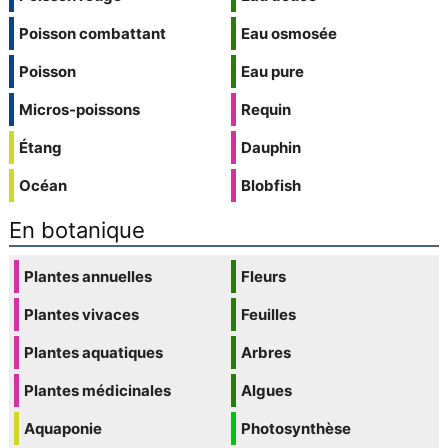
Poisson combattant
Eau osmosée
Poisson
Eau pure
Micros-poissons
Requin
Étang
Dauphin
Océan
Blobfish
En botanique
Plantes annuelles
Fleurs
Plantes vivaces
Feuilles
Plantes aquatiques
Arbres
Plantes médicinales
Algues
Aquaponie
Photosynthèse