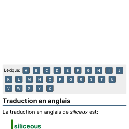
Lexique:
A
B
C
D
E
F
G
H
I
J
K
L
M
N
O
P
Q
R
S
T
U
V
W
X
Y
Z
Traduction en anglais
La traduction en anglais de
siliceux
est:
siliceous