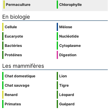
Permaculture
Chlorophylle
En biologie
Cellule
Méiose
Eucaryote
Nucléotide
Bactéries
Cytoplasme
Protéines
Digestion
Les mammifères
Chat domestique
Lion
Chat sauvage
Tigre
Renard
Léopard
Primates
Guépard