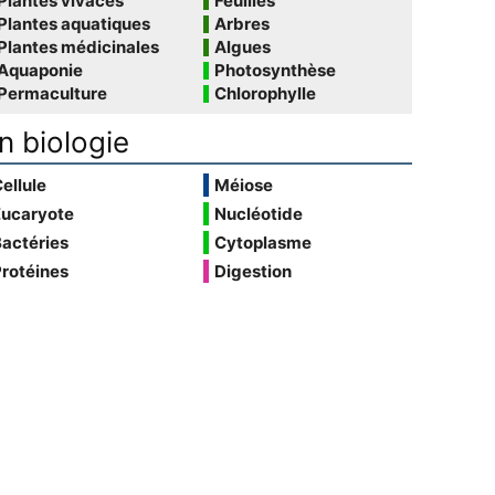
Plantes vivaces
Feuilles
Plantes aquatiques
Arbres
Plantes médicinales
Algues
Aquaponie
Photosynthèse
Permaculture
Chlorophylle
n biologie
ellule
Méiose
Eucaryote
Nucléotide
actéries
Cytoplasme
rotéines
Digestion