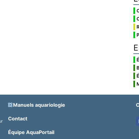
E
É
Manuels aquariologie
C
Contact
ur
.
Équipe AquaPortail