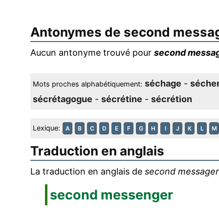
Antonymes de
second messa
Aucun antonyme trouvé pour
second messa
séchage
-
séche
Mots proches alphabétiquement:
sécrétagogue
-
sécrétine
-
sécrétion
Lexique:
A
B
C
D
E
F
G
H
I
J
K
L
M
Traduction en anglais
La traduction en anglais de
second messager
second messenger