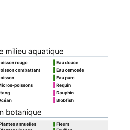
e milieu aquatique
Poisson rouge
Eau douce
Poisson combattant
Eau osmosée
Poisson
Eau pure
Micros-poissons
Requin
Étang
Dauphin
Océan
Blobfish
n botanique
Plantes annuelles
Fleurs