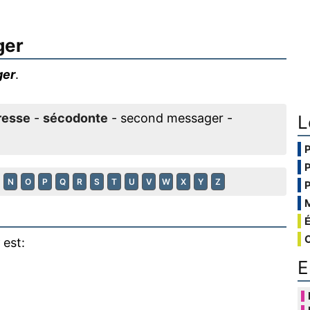
ger
ger
.
resse
-
sécodonte
- second messager -
L
N
O
P
Q
R
S
T
U
V
W
X
Y
Z
est:
E