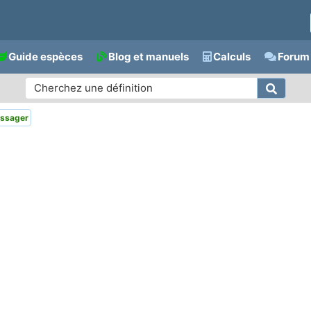
Guide espèces
Blog et manuels
Calculs
Forum 
ssager