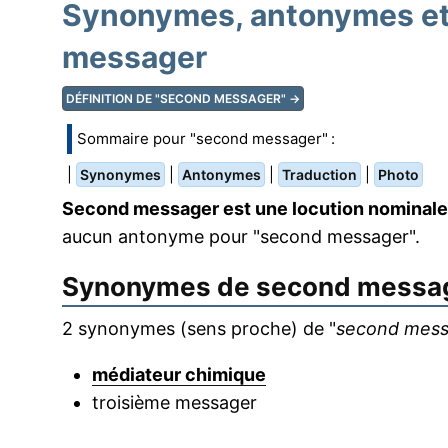
Synonymes, antonymes et
messager
DÉFINITION DE "SECOND MESSAGER" →
Sommaire pour "second messager" :
|
|
|
|
Synonymes
Antonymes
Traduction
Photo
Second messager est une locution nominale
aucun antonyme pour "second messager".
Synonymes de
second messa
2 synonymes (sens proche) de "
second mess
médiateur chimique
troisième messager