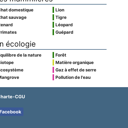
Chat domestique
Lion
Chat sauvage
Tigre
Renard
Léopard
Primates
Guépard
n écologie
quilibre de la nature
Forêt
Biotope
Matière organique
Écosystème
Gaz à effet de serre
Mangrove
Pollution de l'eau
harte-CGU
Facebook