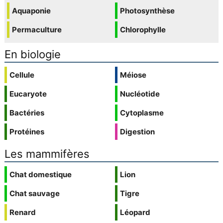
Aquaponie
Photosynthèse
Permaculture
Chlorophylle
En biologie
Cellule
Méiose
Eucaryote
Nucléotide
Bactéries
Cytoplasme
Protéines
Digestion
Les mammifères
Chat domestique
Lion
Chat sauvage
Tigre
Renard
Léopard