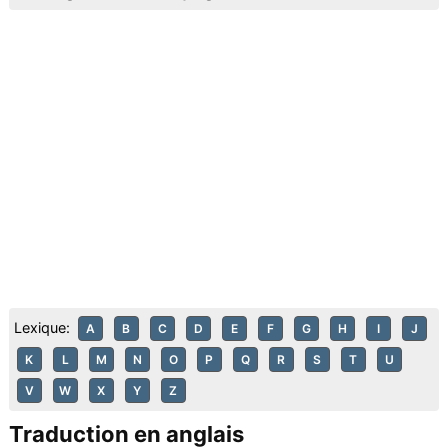
Lexique:
A
B
C
D
E
F
G
H
I
J
K
L
M
N
O
P
Q
R
S
T
U
V
W
X
Y
Z
Traduction en anglais