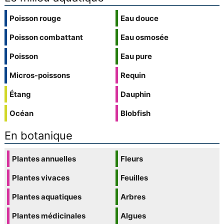
Poisson rouge
Eau douce
Poisson combattant
Eau osmosée
Poisson
Eau pure
Micros-poissons
Requin
Étang
Dauphin
Océan
Blobfish
En botanique
Plantes annuelles
Fleurs
Plantes vivaces
Feuilles
Plantes aquatiques
Arbres
Plantes médicinales
Algues