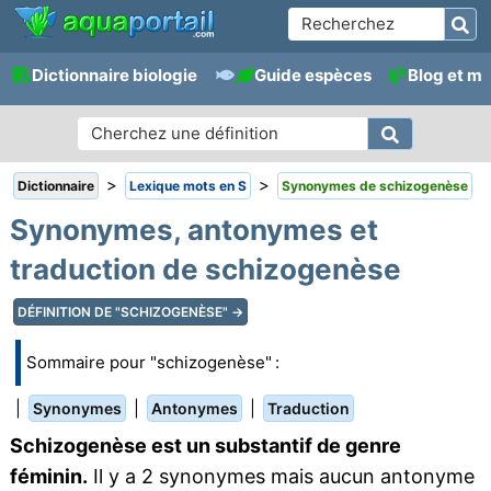
Dictionnaire biologie
Guide espèces
Blog et m
>
>
Dictionnaire
Lexique mots en S
Synonymes de schizogenèse
Synonymes, antonymes et
traduction de schizogenèse
DÉFINITION DE "SCHIZOGENÈSE" →
Sommaire pour "schizogenèse" :
|
|
|
Synonymes
Antonymes
Traduction
Schizogenèse est un substantif de genre
féminin.
Il y a 2 synonymes mais aucun antonyme