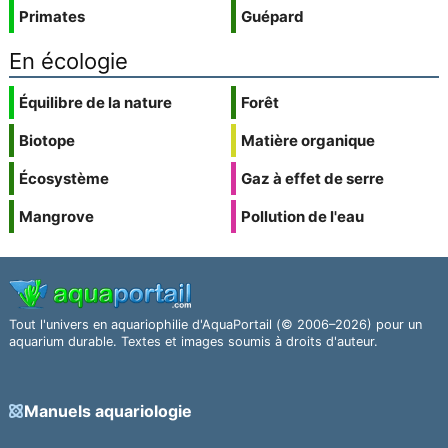
Primates
Guépard
En écologie
Équilibre de la nature
Forêt
Biotope
Matière organique
Écosystème
Gaz à effet de serre
Mangrove
Pollution de l'eau
Tout l'univers en aquariophilie d'AquaPortail (© 2006–2026) pour un
aquarium durable. Textes et images soumis à droits d'auteur.
Manuels aquariologie