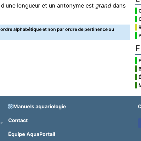
 d'une longueur et un antonyme est
grand
dans
rdre alphabétique et non par ordre de pertinence ou
E
É
Manuels aquariologie
C
Contact
ur
.
Équipe AquaPortail