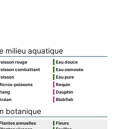
e milieu aquatique
Poisson rouge
Eau douce
Poisson combattant
Eau osmosée
Poisson
Eau pure
Micros-poissons
Requin
Étang
Dauphin
Océan
Blobfish
n botanique
Plantes annuelles
Fleurs