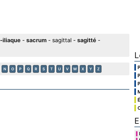
-iliaque
-
sacrum
- sagittal -
sagitté
-
L
N
O
P
Q
R
S
T
U
V
W
X
Y
Z
E