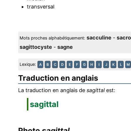
transversal
sacculine
-
sacro
Mots proches alphabétiquement:
sagittocyste
-
sagne
Lexique:
A
B
C
D
E
F
G
H
I
J
K
L
M
Traduction en anglais
La traduction en anglais de
sagittal
est:
sagittal
Photo
sagittal