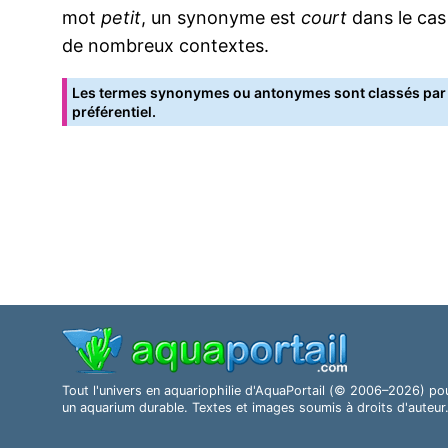
mot
petit
, un synonyme est
court
dans le cas
de nombreux contextes.
Les termes synonymes ou antonymes sont classés par o
préférentiel.
Tout l'univers en aquariophilie d'AquaPortail (© 2006–2026) po
un aquarium durable. Textes et images soumis à droits d'auteur