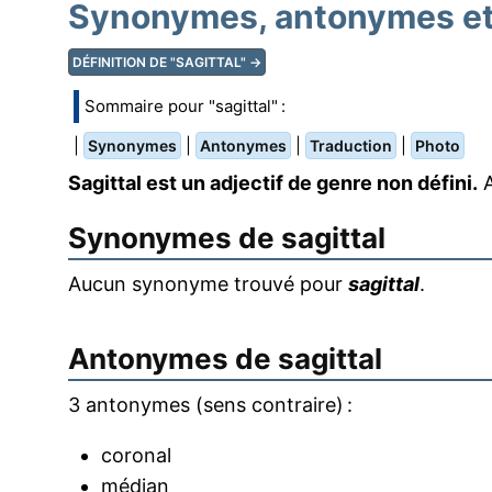
Synonymes, antonymes et 
DÉFINITION DE "SAGITTAL" →
Sommaire pour "sagittal" :
|
|
|
|
Synonymes
Antonymes
Traduction
Photo
Sagittal est un adjectif de genre non défini.
A
Synonymes de
sagittal
Aucun synonyme trouvé pour
sagittal
.
Antonymes de
sagittal
3 antonymes (sens contraire) :
coronal
médian