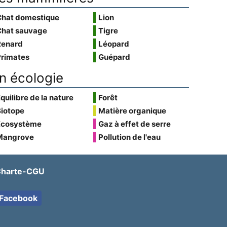
Chat domestique
Lion
Chat sauvage
Tigre
Renard
Léopard
Primates
Guépard
n écologie
quilibre de la nature
Forêt
Biotope
Matière organique
Écosystème
Gaz à effet de serre
Mangrove
Pollution de l'eau
harte-CGU
Facebook