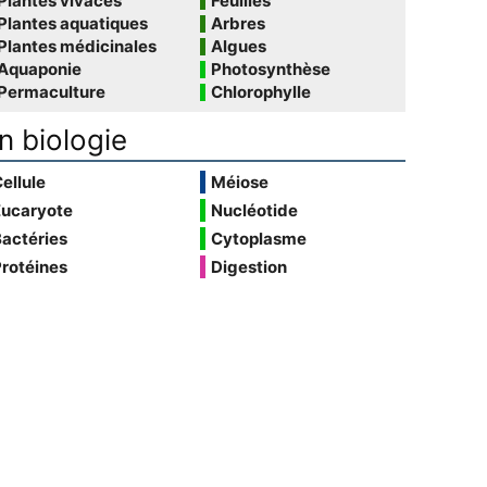
Plantes vivaces
Feuilles
Plantes aquatiques
Arbres
Plantes médicinales
Algues
Aquaponie
Photosynthèse
Permaculture
Chlorophylle
n biologie
ellule
Méiose
Eucaryote
Nucléotide
actéries
Cytoplasme
rotéines
Digestion